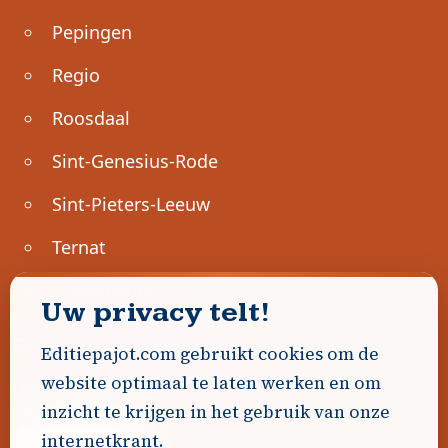
Pepingen
Regio
Roosdaal
Sint-Genesius-Rode
Sint-Pieters-Leeuw
Ternat
Ondernemen
Uw privacy telt!
Geen advertenties gevonden.
Editiepajot.com gebruikt cookies om de
website optimaal te laten werken en om
Uw advertentie hier? Contacteer ons!
inzicht te krijgen in het gebruik van onze
internetkrant.
Word Partner!