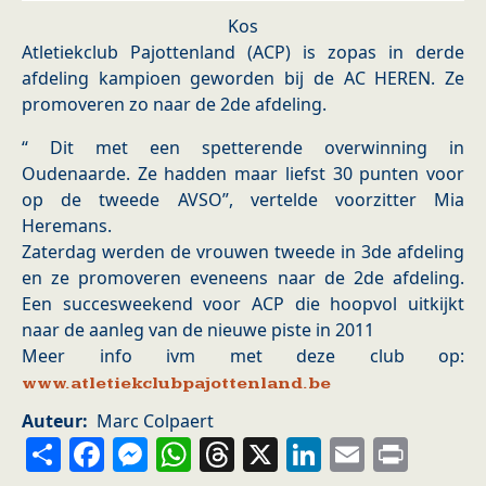
Kos
Atletiekclub Pajottenland (ACP) is zopas in derde
afdeling kampioen geworden bij de AC HEREN. Ze
promoveren zo naar de 2de afdeling.
“ Dit met een spetterende overwinning in
Oudenaarde. Ze hadden maar liefst 30 punten voor
op de tweede AVSO”, vertelde voorzitter Mia
Heremans.
Zaterdag werden de vrouwen tweede in 3de afdeling
en ze promoveren eveneens naar de 2de afdeling.
Een succesweekend voor ACP die hoopvol uitkijkt
naar de aanleg van de nieuwe piste in 2011
Meer info ivm met deze club op:
www.atletiekclubpajottenland.be
Auteur
Marc Colpaert
Share
Facebook
Messenger
WhatsApp
Threads
X
LinkedIn
Email
Prin