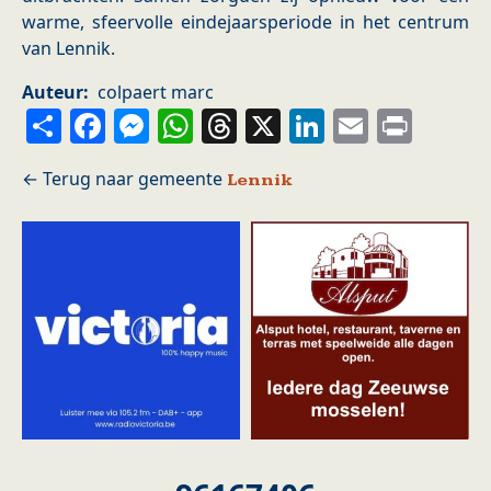
warme, sfeervolle eindejaarsperiode in het centrum
van Lennik.
Auteur
colpaert marc
Share
Facebook
Messenger
WhatsApp
Threads
X
LinkedIn
Email
Prin
Lennik