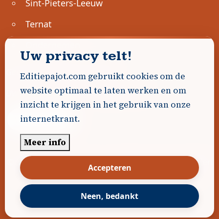
Sint-Pieters-Leeuw
Ternat
Ondernemen
Uw privacy telt!
Geen advertenties gevonden.
Editiepajot.com gebruikt cookies om de
website optimaal te laten werken en om
Uw advertentie hier? Contacteer ons!
inzicht te krijgen in het gebruik van onze
internetkrant.
Word Partner!
Meer info
© 2026
Editiepajot.com
|
Algemene voorwaarden
Accepteren
|
Disclaimer
|
Privacybeleid
|
Cookiebeleid
|
Gerealiseerd door
DavidHosse.net
Neen, bedankt