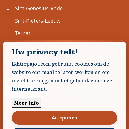
Sint-Genesius-Rode
Sint-Pieters-Leeuw
Ternat
Ondernemen
Uw privacy telt!
Geen advertenties gevonden.
Editiepajot.com gebruikt cookies om de
website optimaal te laten werken en om
Uw advertentie hier? Contacteer ons!
inzicht te krijgen in het gebruik van onze
internetkrant.
Word Partner!
Meer info
© 2026
Editiepajot.com
|
Algemene voorwaarden
Accepteren
|
Disclaimer
|
Privacybeleid
|
Cookiebeleid
|