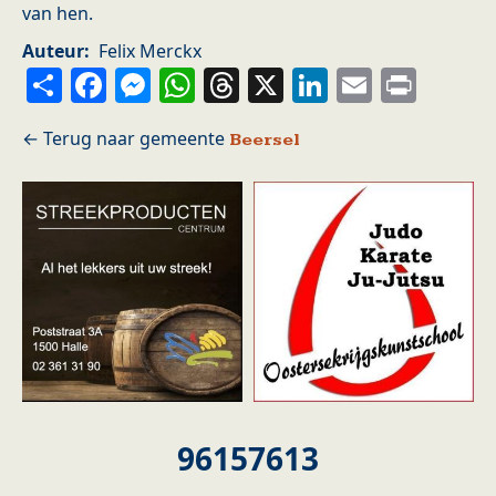
van hen.
Auteur
Felix Merckx
Share
Facebook
Messenger
WhatsApp
Threads
X
LinkedIn
Email
Prin
Beersel
96157613