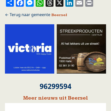
Share
Facebook
Messenger
WhatsApp
Threads
X
LinkedIn
Email
Prin
Beersel
96299594
Meer nieuws uit Beersel