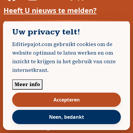
Heeft U nieuws te melden?
Voet
Gemeenten
Uw privacy telt!
Affligem
Editiepajot.com gebruikt cookies om de
Asse
website optimaal te laten werken en om
inzicht te krijgen in het gebruik van onze
Beersel
internetkrant.
Bever
Meer info
Dilbeek
Accepteren
Drogenbos
Edingen
Neen, bedankt
Geraardsbergen