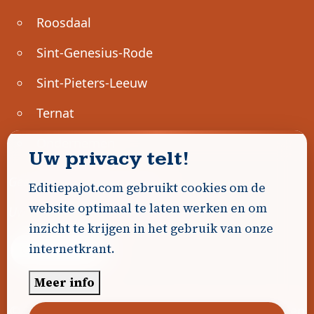
Roosdaal
Sint-Genesius-Rode
Sint-Pieters-Leeuw
Ternat
Ondernemen
Uw privacy telt!
Geen advertenties gevonden.
Editiepajot.com gebruikt cookies om de
website optimaal te laten werken en om
Uw advertentie hier? Contacteer ons!
inzicht te krijgen in het gebruik van onze
internetkrant.
Word Partner!
Meer info
© 2026
Editiepajot.com
|
Algemene voorwaarden