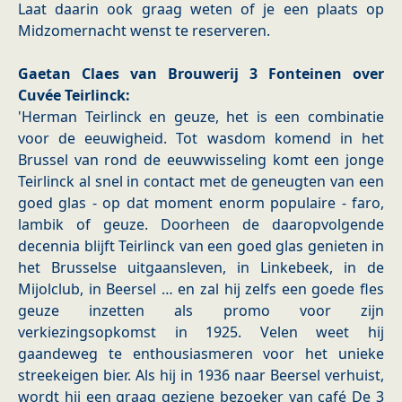
Laat daarin ook graag weten of je een plaats op
Midzomernacht wenst te reserveren.
Gaetan Claes van Brouwerij 3 Fonteinen over
Cuvée Teirlinck:
'Herman Teirlinck en geuze, het is een combinatie
voor de eeuwigheid. Tot wasdom komend in het
Brussel van rond de eeuwwisseling komt een jonge
Teirlinck al snel in contact met de geneugten van een
goed glas - op dat moment enorm populaire - faro,
lambik of geuze. Doorheen de daaropvolgende
decennia blijft Teirlinck van een goed glas genieten in
het Brusselse uitgaansleven, in Linkebeek, in de
Mijolclub, in Beersel … en zal hij zelfs een goede fles
geuze inzetten als promo voor zijn
verkiezingsopkomst in 1925. Velen weet hij
gaandeweg te enthousiasmeren voor het unieke
streekeigen bier. Als hij in 1936 naar Beersel verhuist,
wordt hij een graag geziene bezoeker van café De 3