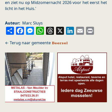
en ziet nu op Midzomernacht 2026 voor het eerst het
licht in het Huis.'
Auteur
Marc Sluys
Share
Facebook
Messenger
WhatsApp
Threads
X
LinkedIn
Email
Prin
Beersel