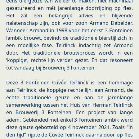
eens die geuze van weleer te maken: niet machinaal
gesatureerd en mét jarenlange doorrijping op fles.
Het zal een belangrijk advies en blijvende
nalatenschap zijn, ook voor zoon Armand Debelder.
Wanneer Armand in 1998 voor het eerst 3 Fonteinen
lambik brouwt, bevindt de traditionele bierstijl zich in
een moeilijke fase. Teirlinck indachtig zet Armand
door. Het traditionele brouwproces wordt in een
‘koppige’, rechte lijn verder gezet. En dat resoneert
tot vandaag bij Brouwerij 3 Fonteinen.
Deze 3 Fonteinen Cuvée Teirlinck is een hommage
aan Teirlinck, de koppige rechte lijn, aan Armand, de
échte traditionele geuze en aan de jarenlange
samenwerking tussen het Huis van Herman Teirlinck
en Brouwerij 3 Fonteinen. Een project van lange
adem. Geblended met enkel 3 Fonteinen lambik werd
deze geuze gebotteld op 4 november 2021. Zoals “in
den tijd” rijpte de Cuvée Teirlinck daarna door op fles