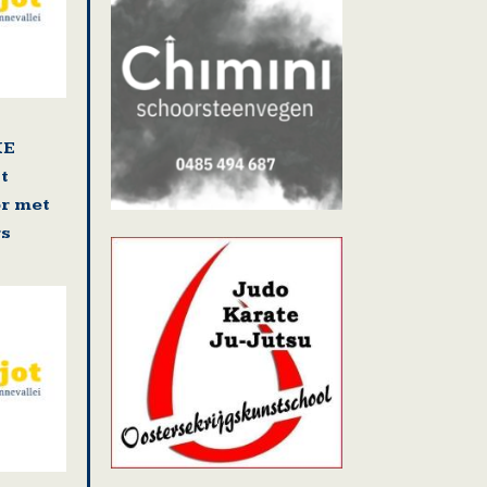
KE
t
r met
rs