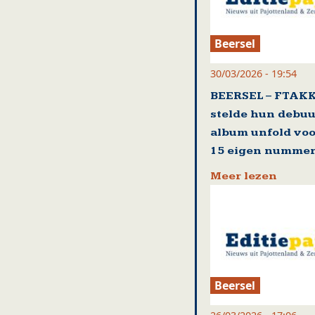
Beersel
30/03/2026 - 19:54
BEERSEL – FTAK
stelde hun debuu
album unfold voo
15 eigen numme
Meer lezen
Beersel