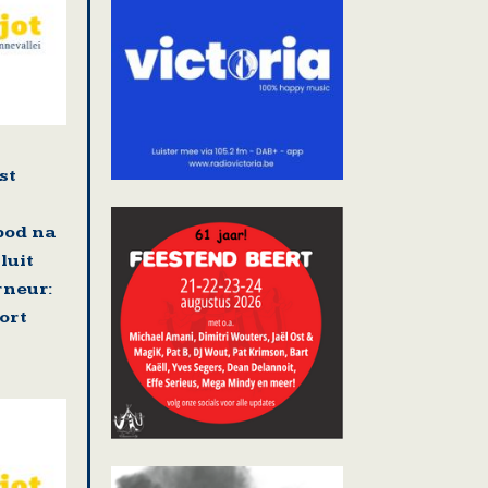
st
bod na
luit
neur:
ort