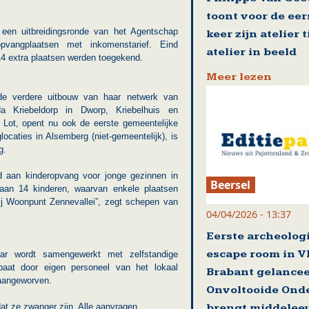
toont voor de eer
een uitbreidingsronde van het Agentschap
keer zijn atelier 
pvangplaatsen met inkomenstarief. Eind
atelier in beeld
14 extra plaatsen werden toegekend.
Meer lezen
de verdere uitbouw van haar netwerk van
a Kriebeldorp in Dworp, Kriebelhuis en
in Lot, opent nu ook de eerste gemeentelijke
caties in Alsemberg (niet-gemeentelijk), is
g.
d aan kinderopvang voor jonge gezinnen in
Beersel
 aan 14 kinderen, waarvan enkele plaatsen
j Woonpunt Zennevallei”, zegt schepen van
04/04/2026 - 13:37
Eerste archeolog
escape room in V
 waar wordt samengewerkt met zelfstandige
ebaat door eigen personeel van het lokaal
Brabant gelance
s aangeworven.
Onvoltooide Ond
brengt middelee
t ze zwanger zijn. Alle aanvragen