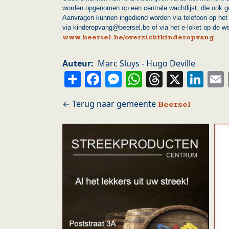
worden opgenomen op een centrale wachtlijst, die ook ge
Aanvragen kunnen ingediend worden via telefoon op het
via kinderopvang@beersel.be of via het e-loket op de w
www.beersel.be/overzichtkinderopvang.
Auteur
Marc Sluys - Hugo Deville
Share
Facebook
Messenger
WhatsApp
Thread
X
Li
Beersel