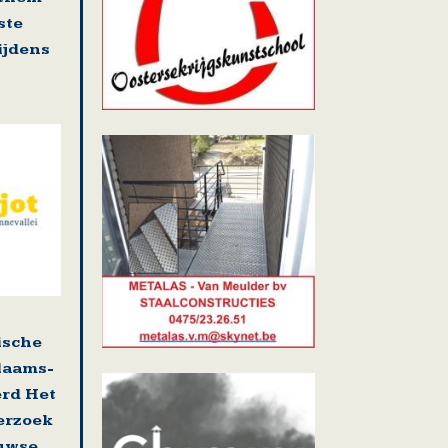
ste
tijdens
ische
laams-
erd Het
erzoek
uwse