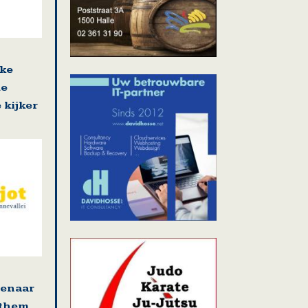
jke
de
 kijker
tenaar
ethem