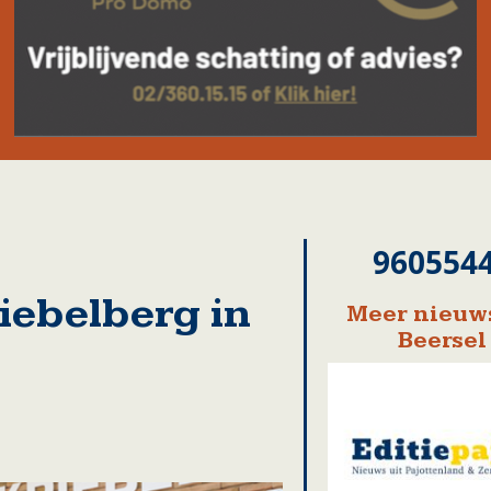
960554
iebelberg in
Meer nieuws
Beersel