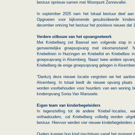
bestuur opnieuw samen met Woonpunt Zennevallei.
In september 2025 nam het lokaal bestuur deel aan 
Opgroeien voor bijkomende gesubsidieerde kindero
december ontving het bestuur het positieve nieuws dat 
Verdere uitbouw van het opvangnetwerk
Met Kriebelberg zet Beersel een volgende stap in 
gemeentelijke groepsopvang met inkomenstarief. N
Kriebeltrein in Huizingen en Kriebellot en Kriebelbos 
groepsopvang in Alsemberg. Naast twee andere opvanglo
Kriebelberg de enige groepsopvang gelegen in Alsember
“Dankzij deze nieuwe locatie vergroten we het aanbo
Alsemberg. In totaal biedt de nieuwe opvang plaats
worden voorbehouden voor huurders van een woning bi
kinderopvang Sonia Van Wanseele.
Eigen team van kinderbegeleiders
In tegenstelling tot de andere ‘Kriebel’-locaties,
onthaalouders, zal Kriebelberg volledig worden uitg
bestuur. Hiervoor werden vier nieuwe kinderbegeleider
Ouders kunnen hun kind inschrijven vanaf het moment da