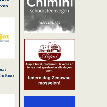
even
ert
le Beat