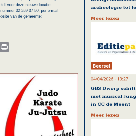
ldt voor deze nieuwe locatie.
archeologie tot l
 nummer 02 359 07 50, per e-mail
ebsite van de gemeente:
Meer lezen
s
nkedIn
Email
Print
Beersel
04/04/2026 - 13:27
GBS Dworp schitt
met musical Jung
in CC de Meent
Meer lezen