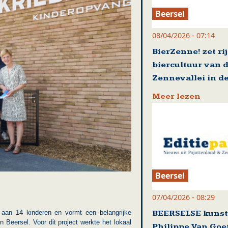
Beersel
08/04/2026 - 07:14
BierZenne! zet ri
biercultuur van 
Zennevallei in de
Meer lezen
Beersel
07/04/2026 - 08:29
BEERSELSE kuns
 aan 14 kinderen en vormt een belangrijke
 Beersel. Voor dit project werkte het lokaal
Philippe Van Go