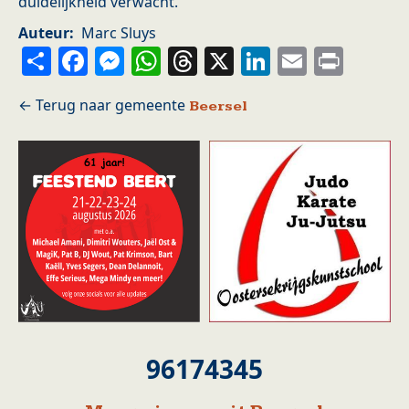
duidelijkheid verwacht.
Auteur
Marc Sluys
Share
Facebook
Messenger
WhatsApp
Threads
X
LinkedIn
Email
Prin
Beersel
96174345