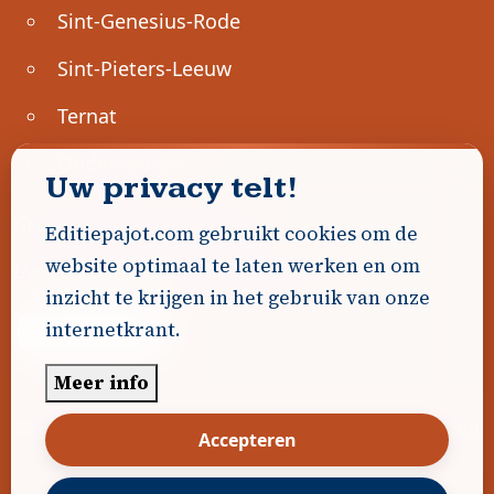
Sint-Genesius-Rode
Sint-Pieters-Leeuw
Ternat
Ondernemen
Uw privacy telt!
Geen advertenties gevonden.
Editiepajot.com gebruikt cookies om de
website optimaal te laten werken en om
Uw advertentie hier? Contacteer ons!
inzicht te krijgen in het gebruik van onze
internetkrant.
Word Partner!
Meer info
© 2026
Editiepajot.com
|
Algemene voorwaarden
Accepteren
|
Disclaimer
|
Privacybeleid
|
Cookiebeleid
|
Gerealiseerd door
DavidHosse.net