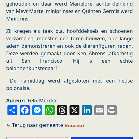
gehouden en daar werd Marielore, achterkleinkind
van Mevr Martel miniprinses en Quinten Germis werd
Miniprins.
Zij kregen als taak o.a. hoofddeksels en schoenen
verzamelen, moesten een toren bouwen, hun lange
adem demonstreren en ook de dierenfiguren raden.
Deze werden gemaakt door Ken Ahrens ,afkomstig
uit San Francisco, Hij is een echte
balonnenkunstenaar!
De namiddag werd afgesloten met een heuse
polonaise.
Auteur
Felix Merckx
Share
Facebook
Messenger
WhatsApp
Threads
X
LinkedIn
Email
Prin
Beersel