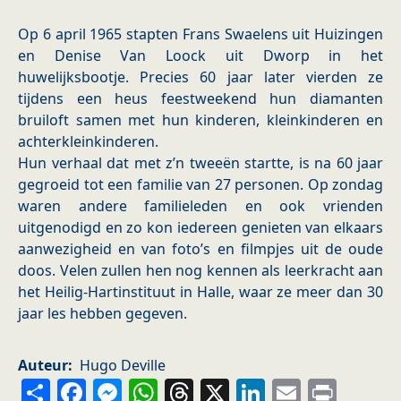
Op 6 april 1965 stapten Frans Swaelens uit Huizingen
en Denise Van Loock uit Dworp in het
huwelijksbootje. Precies 60 jaar later vierden ze
tijdens een heus feestweekend hun diamanten
bruiloft samen met hun kinderen, kleinkinderen en
achterkleinkinderen.
Hun verhaal dat met z’n tweeën startte, is na 60 jaar
gegroeid tot een familie van 27 personen. Op zondag
waren andere familieleden en ook vrienden
uitgenodigd en zo kon iedereen genieten van elkaars
aanwezigheid en van foto’s en filmpjes uit de oude
doos. Velen zullen hen nog kennen als leerkracht aan
het Heilig-Hartinstituut in Halle, waar ze meer dan 30
jaar les hebben gegeven.
Auteur
Hugo Deville
Share
Facebook
Messenger
WhatsApp
Threads
X
LinkedIn
Email
Prin