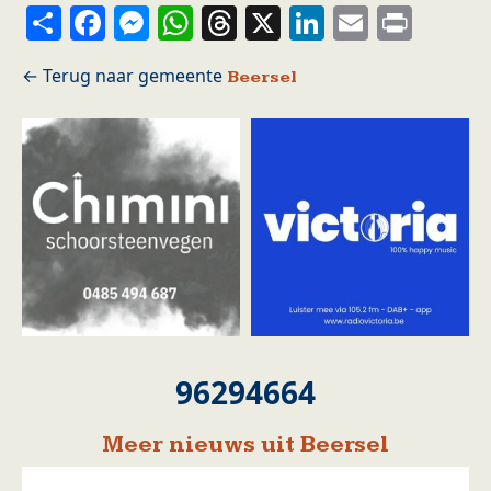
Share
Facebook
Messenger
WhatsApp
Threads
X
LinkedIn
Email
Prin
Beersel
96294664
Meer nieuws uit Beersel