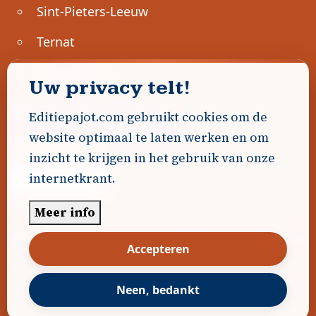
Sint-Pieters-Leeuw
Ternat
Ondernemen
Uw privacy telt!
Geen advertenties gevonden.
Editiepajot.com gebruikt cookies om de
website optimaal te laten werken en om
Uw advertentie hier? Contacteer ons!
inzicht te krijgen in het gebruik van onze
internetkrant.
Word Partner!
Meer info
© 2026
Editiepajot.com
|
Algemene voorwaarden
Accepteren
|
Disclaimer
|
Privacybeleid
|
Cookiebeleid
|
Gerealiseerd door
DavidHosse.net
Neen, bedankt