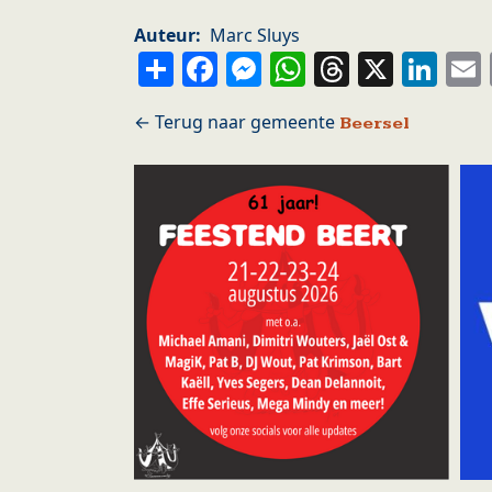
Auteur
Marc Sluys
Share
Facebook
Messenger
WhatsApp
Thread
X
Li
Beersel