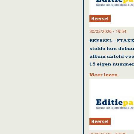
Beersel
30/03/2026 - 19:54
BEERSEL – FTAK
stelde hun debuu
album unfold voo
15 eigen numme
Meer lezen
Beersel