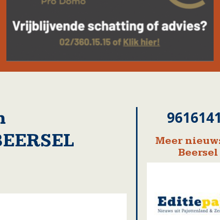
n
961614
 BEERSEL
Meer nieuws
Beersel