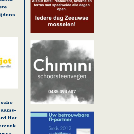
ste
tijdens
ische
laams-
erd Het
erzoek
uwse