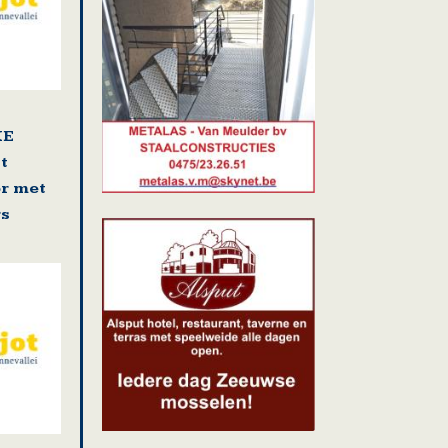
KE
t
r met
rs