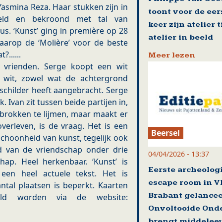
Yasmina Reza. Haar stukken zijn in
toont voor de eer
eld en bekroond met tal van
keer zijn atelier 
. ‘Kunst’ ging in première op 28
atelier in beeld
aarop de ‘Molière’ voor de beste
......
Meer lezen
ar vrienden. Serge koopt een wit
n wit, zowel wat de achtergrond
e schilder heeft aangebracht. Serge
. Ivan zit tussen beide partijen in,
brokken te lijmen, maar maakt er
verleven, is de vraag. Het is een
Beersel
schoonheid van kunst, tegelijk ook
 van de vriendschap onder drie
04/04/2026 - 13:37
ap. Heel herkenbaar. ‘Kunst’ is
Eerste archeolog
 een heel actuele tekst. Het is
escape room in V
ntal plaatsen is beperkt. Kaarten
Brabant gelance
ld worden via de website:
Onvoltooide Ond
brengt middelee