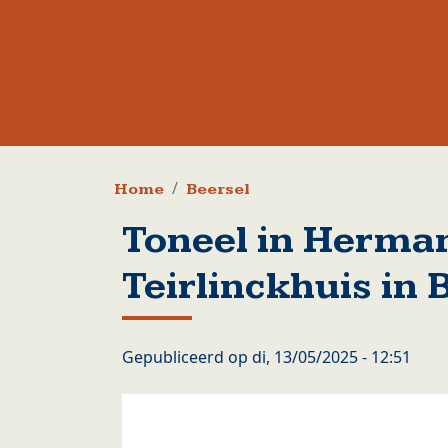
Kruimelpad
Home
Beersel
Toneel in Herma
Teirlinckhuis in
Gepubliceerd op
di, 13/05/2025 - 12:51