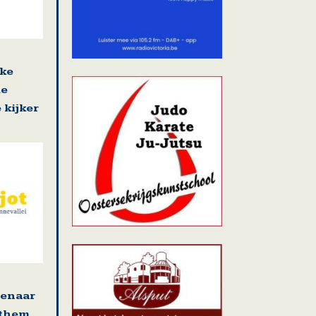
jke
de
 kijker
tenaar
ethem