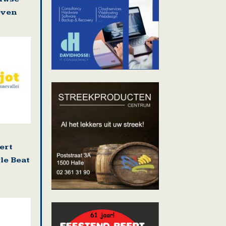
even
ert
le Beat