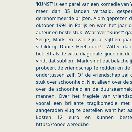
‘KUNST’ is een parel van een komedie van 
meer dan 35 landen vertaald, gespe
gerenommeerde prijzen. Alom geprezen dus
oktober 1994 in Parijs en won het jaar d
auteur en beste stuk. Waarover “Kunst” gaat?
Serge, Mark en Ivan zijn al vijftien ja
schilderij. Duur? Heel duur! Witter da
betreft als de witte diagonale lijnen die d
vindt dat subliem. Mark vindt dat belachelijk
probeert de vriendschap te redden en de 
ondertussen zelf. Of de vriendschap zal o
stuk over schoonheid. Niet alleen over de 
over de schoonheid en de duurzaamheid
mannen. Over het fragiele van vriendsch
vooral een briljante tragikomedie met
aangeraden vlug te bestellen want het aa
kosten 12 euro en kunnen beste
https://toneelweredi.be