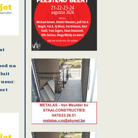
st
bod na
luit
neur:
ort