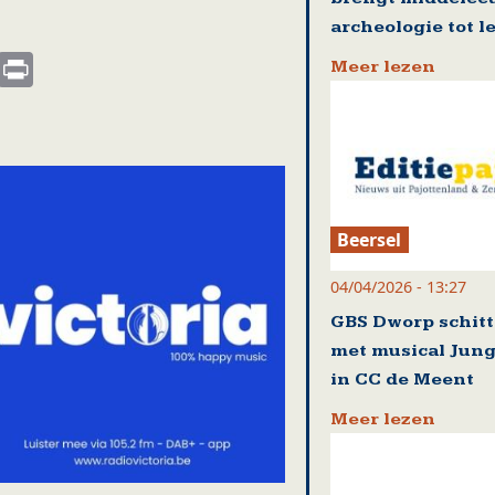
archeologie tot l
s
nkedIn
Email
Print
Meer lezen
Beersel
04/04/2026 - 13:27
GBS Dworp schitt
met musical Jung
in CC de Meent
Meer lezen