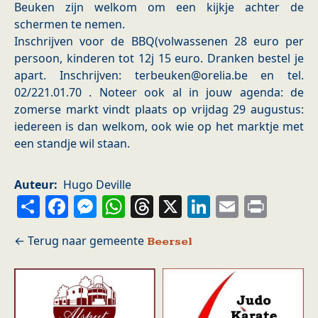
Beuken zijn welkom om een kijkje achter de
schermen te nemen.
Inschrijven voor de BBQ(volwassenen 28 euro per
persoon, kinderen tot 12j 15 euro. Dranken bestel je
apart. Inschrijven: terbeuken@orelia.be en tel.
02/221.01.70 . Noteer ook al in jouw agenda: de
zomerse markt vindt plaats op vrijdag 29 augustus:
iedereen is dan welkom, ook wie op het marktje met
een standje wil staan.
Auteur
Hugo Deville
Share
Facebook
Messenger
WhatsApp
Threads
X
LinkedIn
Email
Prin
Beersel