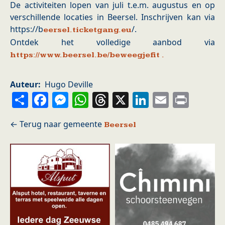
De activiteiten lopen van juli t.e.m. augustus en op
verschillende locaties in Beersel. Inschrijven kan via
https://b
/.
eersel.ticketgang.eu
Ontdek het volledige aanbod via
https://www.beersel.be/beweegjefit .
Auteur
Hugo Deville
Share
Facebook
Messenger
WhatsApp
Threads
X
LinkedIn
Email
Prin
Beersel