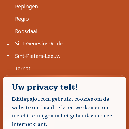
Pepingen
Regio
Roosdaal
Sint-Genesius-Rode
Sint-Pieters-Leeuw
Ternat
Ondernemen
Uw privacy telt!
Geen advertenties gevonden.
Editiepajot.com gebruikt cookies om de
website optimaal te laten werken en om
Uw advertentie hier? Contacteer ons!
inzicht te krijgen in het gebruik van onze
internetkrant.
Word Partner!