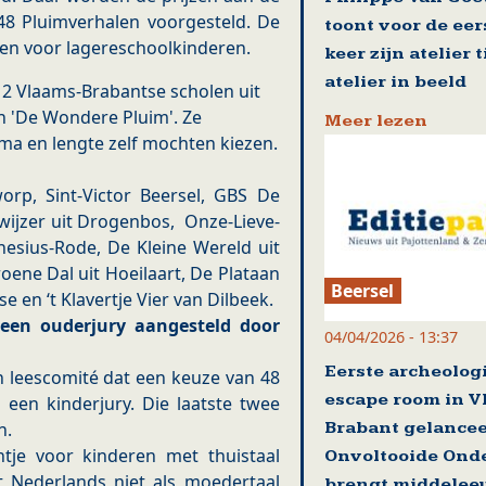
 48 Pluimverhalen voorgesteld. De
toont voor de eer
ren voor lagereschoolkinderen.
keer zijn atelier 
atelier in beeld
12 Vlaams-Brabantse scholen uit
n 'De Wondere Pluim'. Ze
Meer lezen
ma en lengte zelf mochten kiezen.
rp, Sint-Victor Beersel, GBS De
jzer uit Drogenbos, ​ Onze-Lieve-
nesius-Rode, De Kleine Wereld uit
ene Dal uit Hoeilaart, De Plataan
Beersel
 en ‘t Klavertje Vier van Dilbeek.
 een ouderjury aangesteld door
04/04/2026 - 13:37
Eerste archeolog
en leescomité dat een keuze van 48
escape room in V
een kinderjury. Die laatste twee
Brabant gelance
. ​
ntje voor kinderen met thuistaal
Onvoltooide Ond
 Nederlands niet als moedertaal
brengt middelee