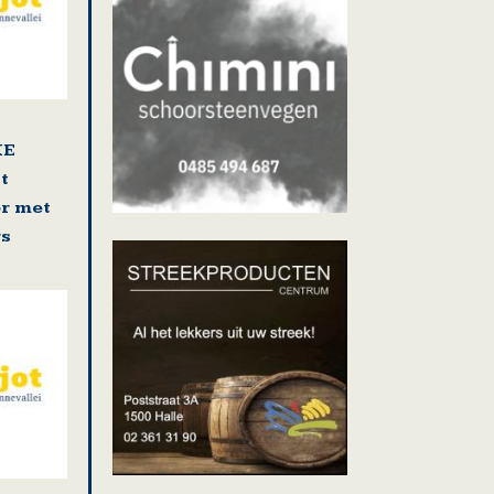
KE
t
r met
rs