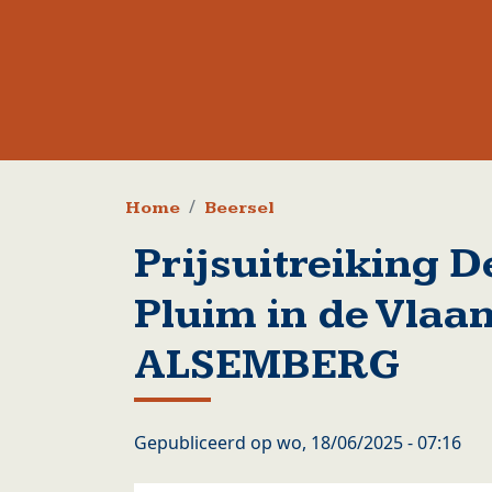
Kruimelpad
Home
Beersel
Prijsuitreiking 
Pluim in de Vlaa
ALSEMBERG
Gepubliceerd op
wo, 18/06/2025 - 07:16