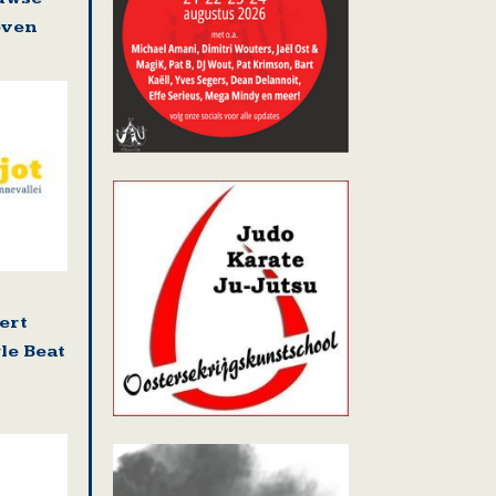
even
ert
le Beat