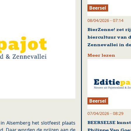
Beersel
08/04/2026 - 07:14
BierZenne! zet ri
biercultuur van 
Zennevallei in de
Meer lezen
Beersel
07/04/2026 - 08:29
in Alsemberg het slotfeest plaats
BEERSELSE kuns
d. Daar worden de prijzen aan de
Philippe Van Go