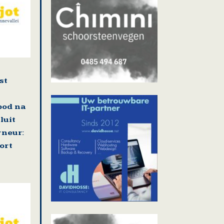
st
bod na
luit
neur:
ort