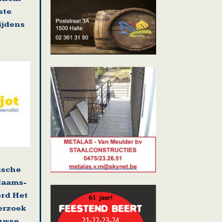
ste
tijdens
ische
laams-
erd Het
erzoek
uwse