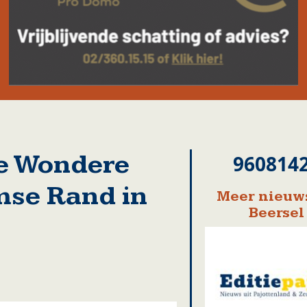
De Wondere
960814
mse Rand in
Meer nieuws
Beersel