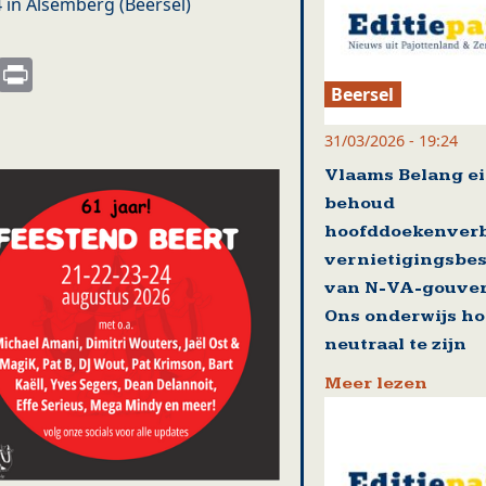
 in Alsemberg (Beersel)
s
nkedIn
Email
Print
Beersel
31/03/2026 - 19:24
Vlaams Belang ei
behoud
hoofddoekenver
vernietigingsbes
van N-VA-gouver
Ons onderwijs ho
neutraal te zijn
Meer lezen