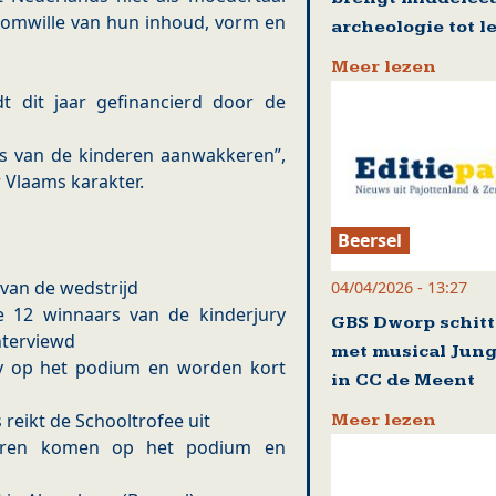
omwille van hun inhoud, vorm en
archeologie tot l
Meer lezen
t dit jaar gefinancierd door de
els van de kinderen aanwakkeren”,
Vlaams karakter.
Beersel
 van de wedstrijd
04/04/2026 - 13:27
De 12 winnaars van de kinderjury
GBS Dworp schitt
nterviewd
met musical Jung
ry op het podium en worden kort
in CC de Meent
eikt de Schooltrofee uit
Meer lezen
nderen komen op het podium en