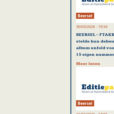
Beersel
30/03/2026 - 19:54
BEERSEL – FTAK
stelde hun debuu
album unfold voo
15 eigen numme
Meer lezen
Beersel