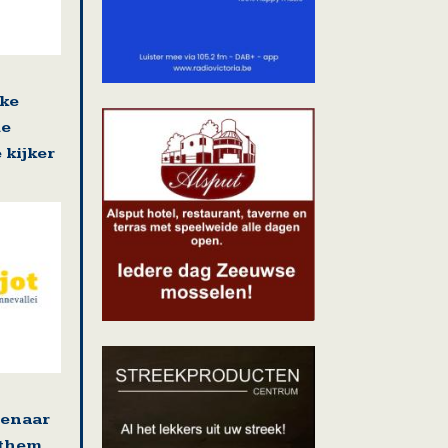
jke
de
 kijker
tenaar
ethem