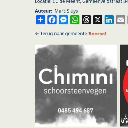
Locatie: CC de Meent, Gemeenveldstraat 34
Auteur
Marc Sluys
Share
Facebook
Messenger
WhatsApp
Thread
X
Li
Beersel