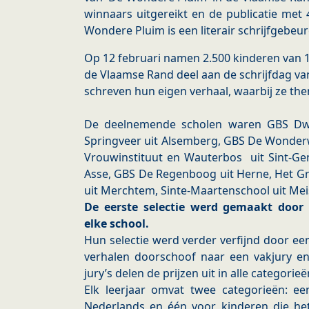
winnaars uitgereikt en de publicatie met
Wondere Pluim is een literair schrijfgebeu
​Op 12 februari namen 2.500 kinderen van 
de Vlaamse Rand deel aan de schrijfdag va
schreven hun eigen verhaal, waarbij ze the
​De deelnemende scholen waren GBS Dwo
Springveer uit Alsemberg, GBS De Wonderwi
Vrouwinstituut en Wauterbos ​ uit Sint-Ge
Asse, GBS De Regenboog uit Herne, Het Gro
uit Merchtem, Sinte-Maartenschool uit Meise
De eerste selectie werd gemaakt door
elke school. ​
​Hun selectie werd verder verfijnd door e
verhalen doorschoof naar een vakjury en 
jury’s delen de prijzen uit in alle categorieën
​Elk leerjaar omvat twee categorieën: ee
Nederlands en één voor kinderen die het