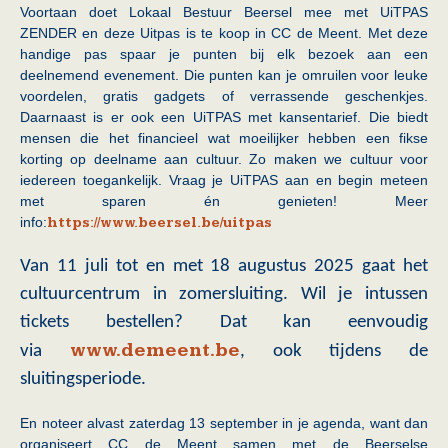
Voortaan doet Lokaal Bestuur Beersel mee met UiTPAS
ZENDER en deze Uitpas is te koop in CC de Meent. Met deze
handige pas spaar je punten bij elk bezoek aan een
deelnemend evenement. Die punten kan je omruilen voor leuke
voordelen, gratis gadgets of verrassende geschenkjes.
Daarnaast is er ook een UiTPAS met kansentarief. Die biedt
mensen die het financieel wat moeilijker hebben een fikse
korting op deelname aan cultuur. Zo maken we cultuur voor
iedereen toegankelijk. Vraag je UiTPAS aan en begin meteen
met sparen én genieten! Meer
info:
https://www.beersel.be/uitpas
Van 11 juli tot en met 18 augustus 2025 gaat het
cultuurcentrum in zomersluiting. Wil je intussen
tickets bestellen? Dat kan eenvoudig
www.demeent.be
via
, ook tijdens de
sluitingsperiode.
En noteer alvast zaterdag 13 september in je agenda, want dan
organiseert CC de Meent samen met de Beerselse