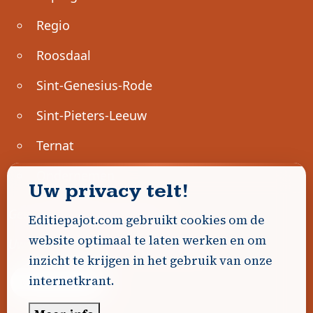
Regio
Roosdaal
Sint-Genesius-Rode
Sint-Pieters-Leeuw
Ternat
Ondernemen
Uw privacy telt!
Geen advertenties gevonden.
Editiepajot.com gebruikt cookies om de
website optimaal te laten werken en om
Uw advertentie hier? Contacteer ons!
inzicht te krijgen in het gebruik van onze
internetkrant.
Word Partner!