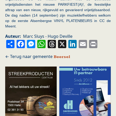
vrijetijdsdiensten het nieuwe PARKFIEST(A)!, de feestelijke
aftrap van een nieuw, rijkgevuld en gevarieerd vrijetijdsaanbod.
De dag nadien (14 september) zijn muziekliefhebbers welkom
op de eerste Alsembergse VINYL PLATENBEURS in CC de
Meent.
Auteur
Marc Sluys - Hugo Deville
Share
Facebook
Messenger
WhatsApp
Threads
X
LinkedIn
Email
Prin
Beersel