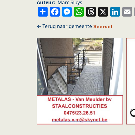
Auteur
Marc Sluys
Share
Facebook
Messenger
WhatsApp
Thread
X
Li
Beersel