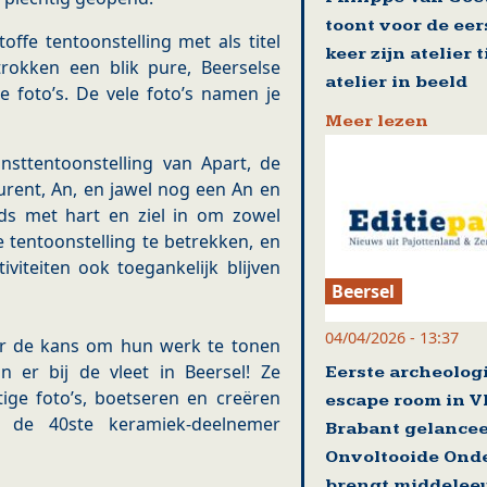
toont voor de eer
fe tentoonstelling met als titel
keer zijn atelier 
 trokken een blik pure, Beerselse
atelier in beeld
 foto’s. De vele foto’s namen je
Meer lezen
sttentoonstelling van Apart, de
urent, An, en jawel nog een An en
teeds met hart en ziel in om zowel
 tentoonstelling te betrekken, en
iviteiten ook toegankelijk blijven
Beersel
04/04/2026 - 13:37
er de kans om hun werk te tonen
n er bij de vleet in Beersel! Ze
Eerste archeolog
ige foto’s, boetseren en creëren
escape room in V
de 40ste keramiek-deelnemer
Brabant gelance
Onvoltooide Ond
brengt middelee