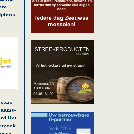
ste
tijdens
ische
laams-
erd Het
erzoek
uwse