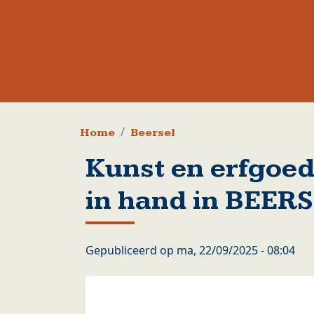
Kruimelpad
Home
Beersel
Kunst en erfgoe
in hand in BEER
Gepubliceerd op
ma, 22/09/2025 - 08:04