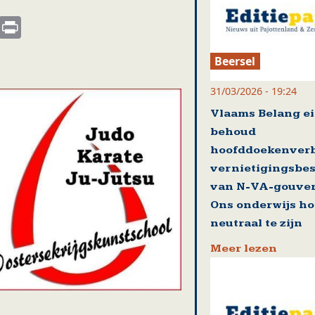
s
nkedIn
Email
Print
Beersel
31/03/2026 - 19:24
Vlaams Belang ei
behoud
hoofddoekenver
vernietigingsbes
van N-VA-gouver
Ons onderwijs ho
neutraal te zijn
Meer lezen