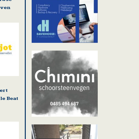
even
ert
le Beat