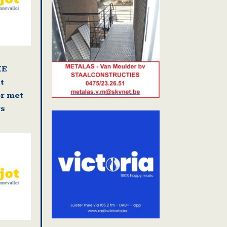
KE
t
r met
rs