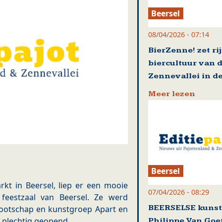
Beersel
08/04/2026 - 07:14
BierZenne! zet ri
biercultuur van 
Zennevallei in de
Meer lezen
Beersel
kt in Beersel, liep er een mooie
07/04/2026 - 08:29
 feestzaal van Beersel. Ze werd
BEERSELSE kuns
ootschap en kunstgroep Apart en
 plechtig geopend.
Philippe Van Go