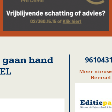
d gaan hand
961043
SEL
Meer nieuws
Beersel