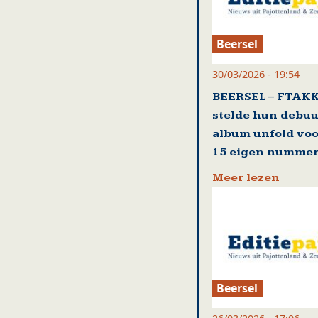
Beersel
30/03/2026 - 19:54
BEERSEL – FTAK
stelde hun debuu
album unfold voo
15 eigen numme
Meer lezen
Beersel