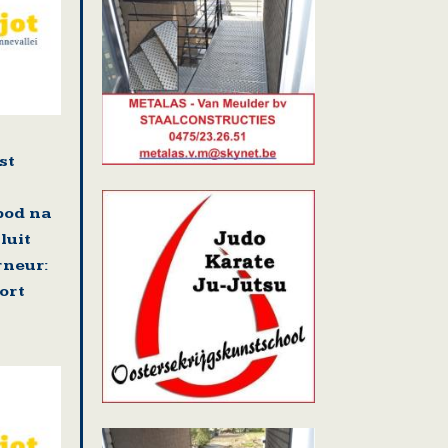
st
bod na
luit
neur:
ort