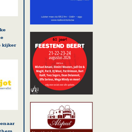
jke
de
 kijker
tenaar
ethem