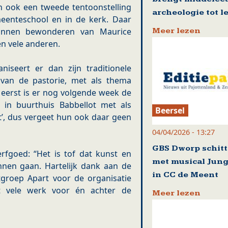
en ook een tweede tentoonstelling
archeologie tot l
eenteschool en in de kerk. Daar
Meer lezen
unnen bewonderen van Maurice
n vele anderen.
seert er dan zijn traditionele
 van de pastorie, met als thema
eerst is er nog volgende week de
 in buurthuis Babbellot met als
Beersel
’, dus vergeet hun ook daar geen
04/04/2026 - 13:27
GBS Dworp schitt
rfgoed: “Het is tof dat kunst en
met musical Jung
nnen gaan. Hartelijk dank aan de
in CC de Meent
groep Apart voor de organisatie
t vele werk voor én achter de
Meer lezen