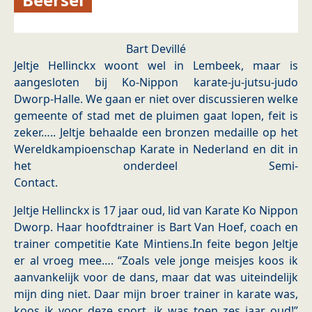
Bart Devillé
Jeltje Hellinckx woont wel in Lembeek, maar is
aangesloten bij Ko-Nippon karate-ju-jutsu-judo
Dworp-Halle. We gaan er niet over discussieren welke
gemeente of stad met de pluimen gaat lopen, feit is
zeker….. Jeltje behaalde een bronzen medaille op het
Wereldkampioenschap Karate in Nederland en dit in
het onderdeel Semi-
Contact.
Jeltje Hellinckx is 17 jaar oud, lid van Karate Ko Nippon
Dworp. Haar hoofdtrainer is Bart Van Hoef, coach en
trainer competitie Kate Mintiens.In feite begon Jeltje
er al vroeg mee…. “Zoals vele jonge meisjes koos ik
aanvankelijk voor de dans, maar dat was uiteindelijk
mijn ding niet. Daar mijn broer trainer in karate was,
koos ik voor deze sport, ik was toen zes jaar oud!”