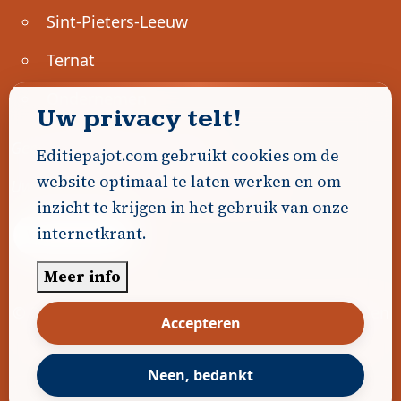
Sint-Pieters-Leeuw
Ternat
Ondernemen
Uw privacy telt!
Geen advertenties gevonden.
Editiepajot.com gebruikt cookies om de
website optimaal te laten werken en om
Uw advertentie hier? Contacteer ons!
inzicht te krijgen in het gebruik van onze
internetkrant.
Word Partner!
Meer info
© 2026
Editiepajot.com
|
Algemene voorwaarden
Accepteren
|
Disclaimer
|
Privacybeleid
|
Cookiebeleid
|
Gerealiseerd door
DavidHosse.net
Neen, bedankt