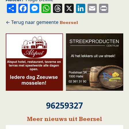
Share
Facebook
Messenger
WhatsApp
Threads
X
LinkedIn
Email
Prin
Beersel
96259327
Meer nieuws uit Beersel