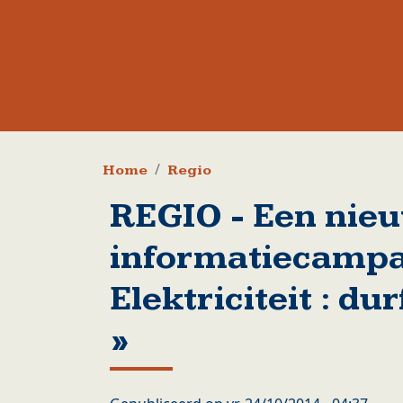
Kruimelpad
Home
Regio
REGIO - Een nie
informatiecampa
Elektriciteit : dur
»