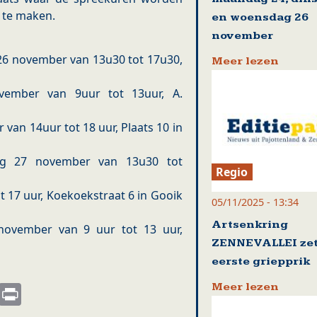
 te maken.
en woensdag 26
november
6 november van 13u30 tot 17u30,
Meer lezen
vember van 9uur tot 13uur, A.
van 14uur tot 18 uur, Plaats 10 in
ag 27 november van 13u30 tot
Regio
 17 uur, Koekoekstraat 6 in Gooik
05/11/2025 - 13:34
Artsenkring
ovember van 9 uur tot 13 uur,
ZENNEVALLEI zet
eerste griepprik
s
nkedIn
Email
Print
Meer lezen