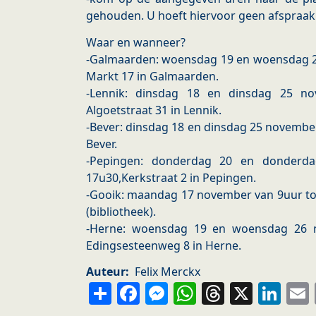
gehouden. U hoeft hiervoor geen afspraak
Waar en wanneer?
-Galmaarden: woensdag 19 en woensdag 2
Markt 17 in Galmaarden.
-Lennik: dinsdag 18 en dinsdag 25 no
Algoetstraat 31 in Lennik.
-Bever: dinsdag 18 en dinsdag 25 november 
Bever.
-Pepingen: donderdag 20 en donderd
17u30,Kerkstraat 2 in Pepingen.
-Gooik: maandag 17 november van 9uur tot
(bibliotheek).
-Herne: woensdag 19 en woensdag 26 n
Edingsesteenweg 8 in Herne.
Auteur
Felix Merckx
Share
Facebook
Messenger
WhatsApp
Thread
X
Li