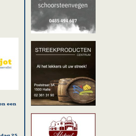
en een
sdag 25