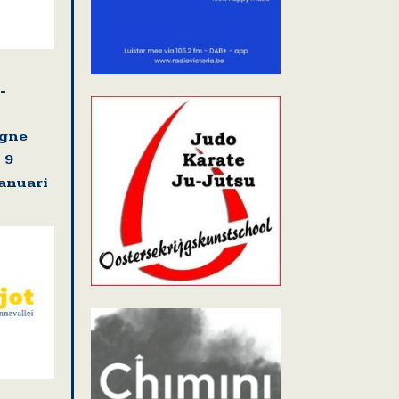
-
agne
 9
januari