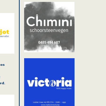
ies
t
wd.