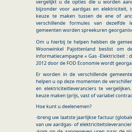
vergelijkt u de opties die u worden aan
bijzonder voor aardgas en elektriciteit, 
keuze te maken tussen de ene of ande
verschillende formules van dezelfde le
gemeenten worden spreekuren georganis
Om u hierbij te helpen hebben de gemee
Woonwinkel Pajottenland beslist om d
informatiecampagne « Gas -Elektriciteit : du
2012 door de FOD Economie wordt georga
Er worden in de verschillende gemeente
helpen u op deze momenten de verschillen
en elektriciteitleveranciers te vergelijk
keuze maken (prijs, vast of variabel contrac
Hoe kunt u deelenemen?
-breng uw laatste jaarlijkse factuur (global
van uw aardgas- of elektriciteitsleverancie
-kom op de aangegeven uren naar de pl