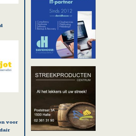
d
en voor
dair