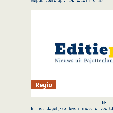
Gepubliceerd op
vr, 24/10/2014 - 04:37
Regio
EP
In het dagelijkse leven moet u voort