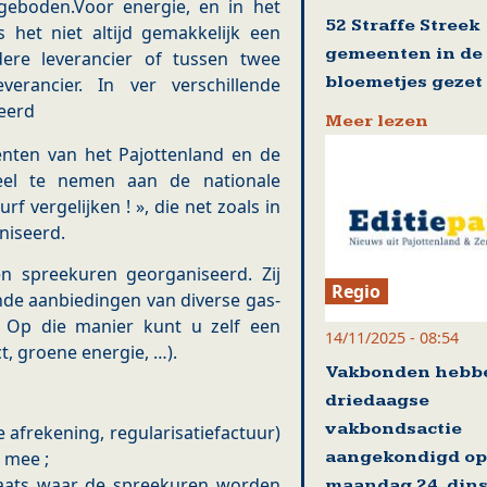
geboden.Voor energie, en in het
52 Straffe Streek
is het niet altijd gemakkelijk een
gemeenten in de
re leverancier of tussen twee
bloemetjes gezet
verancier. In ver verschillende
eerd
Meer lezen
nten van het Pajottenland en de
eel te nemen aan de nationale
rf vergelijken ! », die net zoals in
niseerd.
n spreekuren georganiseerd. Zij
Regio
de aanbiedingen van diverse gas-
en. Op die manier kunt u zelf een
14/11/2025 - 08:54
t, groene energie, …).
Vakbonden hebb
driedaagse
vakbondsactie
e afrekening, regularisatiefactuur)
aangekondigd op
r mee ;
aats waar de spreekuren worden
maandag 24, din