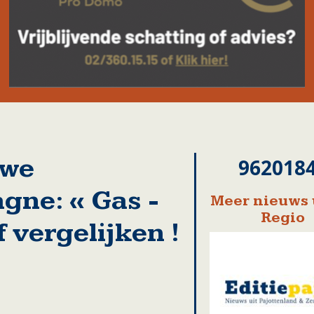
uwe
962018
gne: « Gas -
Meer nieuws 
Regio
f vergelijken !