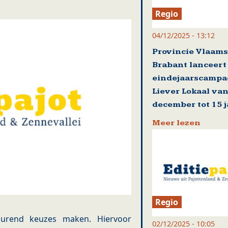
Regio
04/12/2025 - 13:12
Provincie Vlaams
Brabant lanceert
eindejaarscamp
Liever Lokaal van
december tot 15 
Meer lezen
Regio
durend keuzes maken. Hiervoor
02/12/2025 - 10:05