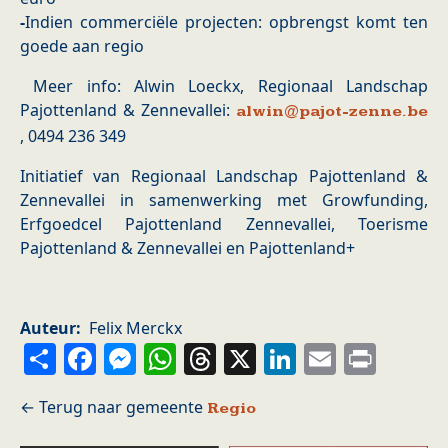
-
Indien commerciële projecten: opbrengst komt ten
goede aan regio
Meer info: Alwin Loeckx, Regionaal Landschap
Pajottenland & Zennevallei:
alwin@pajot-zenne.be
, 0494 236 349
Initiatief van Regionaal Landschap Pajottenland &
Zennevallei in samenwerking met Growfunding,
Erfgoedcel Pajottenland Zennevallei, Toerisme
Pajottenland & Zennevallei en Pajottenland+
Auteur
Felix Merckx
Share
Facebook
Messenger
WhatsApp
Threads
X
LinkedIn
Email
Prin
Regio