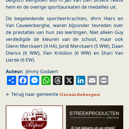
Belgisch kampioen 800 m Jan Van Den Broeck reikte
hem en de overige sportlaureaten de medailles uit.
De begeleidende sportleerkrachten, dhrn Hiers en
Van Cauwenberghe, waren bijzonder tevreden over
de prestaties van hun zes leerlingen. Niet alleen Guy
verdedigde de kleuren van de school, maar ook
Glenn Merckaert (4 HA), Jordi Merckaert (5 WW), Daan
Diericx (6 WW), Fien Krikilion (6 WW) en Shari Van
Lierde (6 EW).
Auteur
Jimmy Godaert
Share
Facebook
Messenger
WhatsApp
Threads
X
LinkedIn
Email
Prin
Geraardsbergen