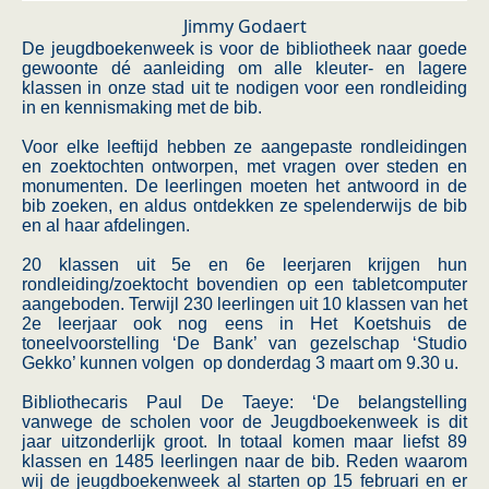
Jimmy Godaert
De jeugdboekenweek is voor de bibliotheek naar goede
gewoonte dé aanleiding om alle kleuter- en lagere
klassen in onze stad uit te nodigen voor een rondleiding
in en kennismaking met de bib.
Voor elke leeftijd hebben ze aangepaste rondleidingen
en zoektochten ontworpen, met vragen over steden en
monumenten. De leerlingen moeten het antwoord in de
bib zoeken, en aldus ontdekken ze spelenderwijs de bib
en al haar afdelingen.
20 klassen uit 5e en 6e leerjaren krijgen hun
rondleiding/zoektocht bovendien op een tabletcomputer
aangeboden. Terwijl 230 leerlingen uit 10 klassen van het
2e leerjaar ook nog eens in Het Koetshuis de
toneelvoorstelling ‘De Bank’ van gezelschap ‘Studio
Gekko’ kunnen volgen op donderdag 3 maart om 9.30 u.
Bibliothecaris Paul De Taeye: ‘De belangstelling
vanwege de scholen voor de Jeugdboekenweek is dit
jaar uitzonderlijk groot. In totaal komen maar liefst 89
klassen en 1485 leerlingen naar de bib. Reden waarom
wij de jeugdboekenweek al starten op 15 februari en er