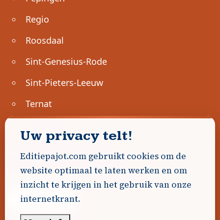
Regio
Roosdaal
Sint-Genesius-Rode
Sint-Pieters-Leeuw
Ternat
Ondernemen
Uw privacy telt!
Geen advertenties gevonden.
Editiepajot.com gebruikt cookies om de
website optimaal te laten werken en om
Uw advertentie hier? Contacteer ons!
inzicht te krijgen in het gebruik van onze
internetkrant.
Word Partner!