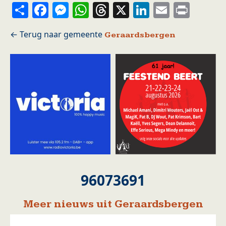
Share
Facebook
Messenger
WhatsApp
Threads
X
LinkedIn
Email
Prin
Geraardsbergen
96073691
Meer nieuws uit Geraardsbergen