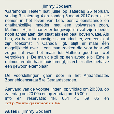
Jimmy Godaert
‘Garamondi Teater’ laat jullie op zaterdag 25 februari,
vrijdag 3, zaterdag 4 en zondag 5 maart 2017 een kijkje
nemen in het leven van Lea, een alleenstaande en
onafhankelijke moeder met een volwassen zoon,
Mathieu. Hij is haar zeer toegewijd en zal zijn moeder
nooit achterlaten, dat staat als een paal boven water. Als
Lea, via haar toekomstige schoondochter, verneemt dat
zijn toekomst in Canada ligt, blijft er maar één
mogelijkheid over… een man zoeken die voor haar wil
zorgen al was het maar tot Mathieu goed en wel
vertrokken is. De man die zij op een avondje bij Emelie
ontmoet en die haar thuis brengt, is echter alles behalve
een gewoon exemplaar.
De voorstellingen gaan door in het Arjaantheater,
Zonnebloemstraat 5 te Geraardsbergen.
Aanvang van de voorstellingen: op vrijdag om 20:30u, op
zaterdag om 20:00u en op zondag om 15:00u.
Info en reservatie: tel. 054 41 69 05 en
http://www.garamondi.be
Auteur
Jimmy Godaert