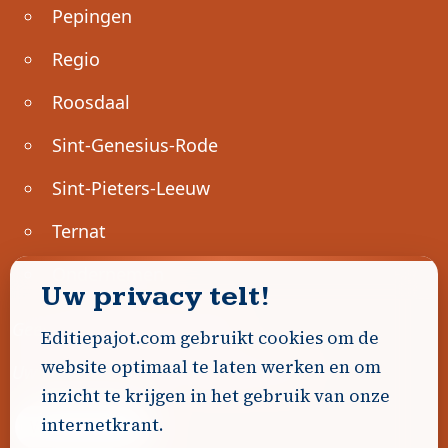
Pepingen
Regio
Roosdaal
Sint-Genesius-Rode
Sint-Pieters-Leeuw
Ternat
Ondernemen
Uw privacy telt!
Geen advertenties gevonden.
Editiepajot.com gebruikt cookies om de
website optimaal te laten werken en om
Uw advertentie hier? Contacteer ons!
inzicht te krijgen in het gebruik van onze
internetkrant.
Word Partner!