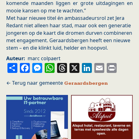
komende maanden liggen er grote uitdagingen en
mooie kansen op me te wachten.”
Met haar nieuwe titel én ambassadeursrol zet Jera
Redant niet alleen haar stad, maar ook een generatie
jongeren op de kaart die dromen durven combineren
met engagement. Geraardsbergen heeft een nieuwe
stem – en die klinkt luid, helder en hoopvol.
Auteur
marc colpaert
Share
Facebook
Messenger
WhatsApp
Threads
X
LinkedIn
Email
Prin
Geraardsbergen