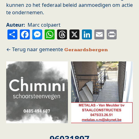
kunnen zo het federaal beleid aanmoedigen om actie
te ondernemen.
Auteur
Marc colpaert
Share
Facebook
Messenger
WhatsApp
Threads
X
LinkedIn
Email
Prin
Geraardsbergen