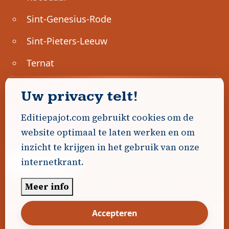
Sint-Genesius-Rode
Sint-Pieters-Leeuw
Ternat
Ondernemen
Uw privacy telt!
Geen advertenties gevonden.
Editiepajot.com gebruikt cookies om de
website optimaal te laten werken en om
Uw advertentie hier? Contacteer ons!
inzicht te krijgen in het gebruik van onze
internetkrant.
Word Partner!
Meer info
© 2026
Editiepajot.com
|
Algemene voorwaarden
Accepteren
|
Disclaimer
|
Privacybeleid
|
Cookiebeleid
|