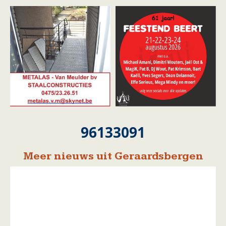
96133091
Meer nieuws uit Geraardsbergen