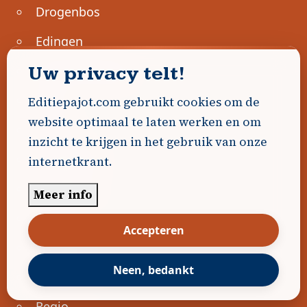
Drogenbos
Edingen
Uw privacy telt!
Geraardsbergen
Halle
Editiepajot.com gebruikt cookies om de
website optimaal te laten werken en om
Lennik
inzicht te krijgen in het gebruik van onze
Liedekerke
internetkrant.
Linkebeek
Meer info
Ninove
Accepteren
Pajottegem
Neen, bedankt
Pepingen
Regio