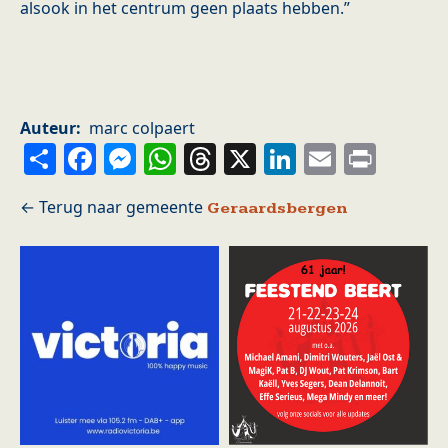
alsook in het centrum geen plaats hebben.”
Auteur
marc colpaert
Share
Facebook
Messenger
WhatsApp
Threads
X
LinkedIn
Email
Prin
Geraardsbergen