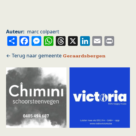
Auteur
marc colpaert
Share
Facebook
Messenger
WhatsApp
Threads
X
LinkedIn
Email
Prin
Geraardsbergen