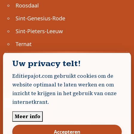
Roosdaal
Sint-Genesius-Rode
Sint-Pieters-Leeuw
Ternat
Ondernemen
Uw privacy telt!
Geen advertenties gevonden.
Editiepajot.com gebruikt cookies om de
website optimaal te laten werken en om
Uw advertentie hier? Contacteer ons!
inzicht te krijgen in het gebruik van onze
internetkrant.
Word Partner!
Meer info
© 2026
Editiepajot.com
|
Algemene voorwaarden
Accepteren