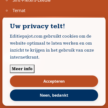
Ternat
Ondernemen
Uw privacy telt!
Geen advertenties gevonden.
Editiepajot.com gebruikt cookies om de
website optimaal te laten werken en om
Uw advertentie hier? Contacteer ons!
inzicht te krijgen in het gebruik van onze
internetkrant.
Word Partner!
Meer info
© 2026
Editiepajot.com
|
Algemene voorwaarden
Accepteren
|
Disclaimer
|
Privacybeleid
|
Cookiebeleid
|
Gerealiseerd door
DavidHosse.net
Neen, bedankt