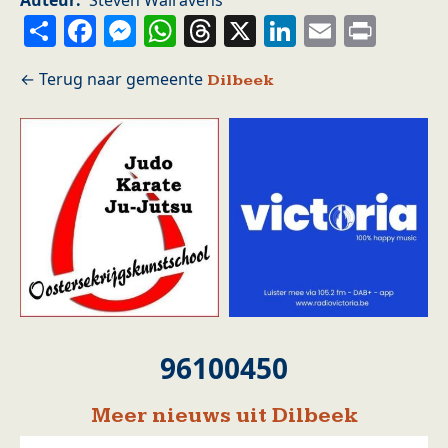
Auteur
Steven Walravens
Share
Facebook
Messenger
WhatsApp
Threads
X
LinkedIn
Email
Prin
Dilbeek
96100450
Meer nieuws uit Dilbeek