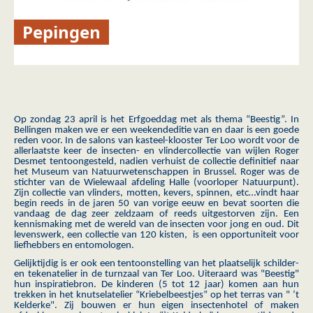
Pepingen
Op zondag 23 april is het Erfgoeddag met als thema “Beestig”. In
Bellingen maken we er een weekendeditie van en daar is een goede
reden voor. In de salons van kasteel-klooster Ter Loo wordt voor de
allerlaatste keer de insecten- en vlindercollectie van wijlen Roger
Desmet tentoongesteld, nadien verhuist de collectie definitief naar
het Museum van Natuurwetenschappen in Brussel. Roger was de
stichter van de Wielewaal afdeling Halle (voorloper Natuurpunt).
Zijn collectie van vlinders, motten, kevers, spinnen, etc…vindt haar
begin reeds in de jaren 50 van vorige eeuw en bevat soorten die
vandaag de dag zeer zeldzaam of reeds uitgestorven zijn. Een
kennismaking met de wereld van de insecten voor jong en oud. Dit
levenswerk, een collectie van 120 kisten, is een opportuniteit voor
liefhebbers en entomologen.
Gelijktijdig is er ook een tentoonstelling van het plaatselijk schilder-
en tekenatelier in de turnzaal van Ter Loo. Uiteraard was "Beestig"
hun inspiratiebron. De kinderen (5 tot 12 jaar) komen aan hun
trekken in het knutselatelier “Kriebelbeestjes” op het terras van " ’t
Kelderke". Zij bouwen er hun eigen insectenhotel of maken