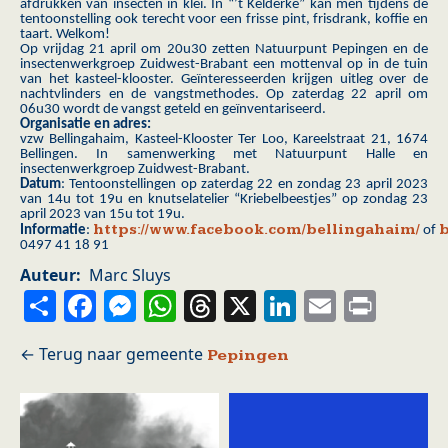
afdrukken van insecten in klei. In “’t Kelderke” kan men tijdens de
tentoonstelling ook terecht voor een frisse pint, frisdrank, koffie en
taart. Welkom!
Op vrijdag 21 april om 20u30 zetten Natuurpunt Pepingen en de
insectenwerkgroep Zuidwest-Brabant een mottenval op in de tuin
van het kasteel-klooster. Geïnteresseerden krijgen uitleg over de
nachtvlinders en de vangstmethodes. Op zaterdag 22 april om
06u30 wordt de vangst geteld en geïnventariseerd.
Organisatie en adres:
vzw Bellingahaim, Kasteel-Klooster Ter Loo, Kareelstraat 21, 1674
Bellingen. In samenwerking met Natuurpunt Halle en
insectenwerkgroep Zuidwest-Brabant.
Datum
: Tentoonstellingen op zaterdag 22 en zondag 23 april 2023
van 14u tot 19u en knutselatelier “Kriebelbeestjes” op zondag 23
april 2023 van 15u tot 19u.
https://www.facebook.com/bellingahaim/
Informatie
:
of
0497 41 18 91
Auteur
Marc Sluys
Share
Facebook
Messenger
WhatsApp
Threads
X
LinkedIn
Email
Prin
Pepingen