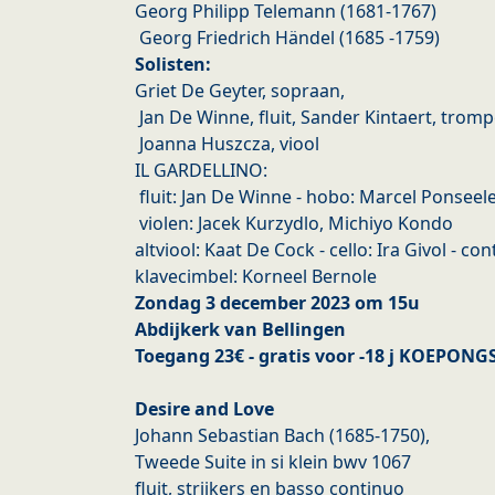
Georg Philipp Telemann (1681-1767)
Georg Friedrich Händel (1685 -1759)
Solisten:
Griet De Geyter, sopraan,
Jan De Winne, fluit, Sander Kintaert, trom
Joanna Huszcza, viool
IL GARDELLINO:
fluit: Jan De Winne - hobo: Marcel Ponseel
violen: Jacek Kurzydlo, Michiyo Kondo
altviool: Kaat De Cock - cello: Ira Givol - c
klavecimbel: Korneel Bernole
Zondag 3 december 2023 om 15u
Abdijkerk van Bellingen
Toegang 23€ - gratis voor -18 j KOEPON
Desire and Love
Johann Sebastian Bach (1685-1750),
Tweede Suite in si klein bwv 1067
fluit, strijkers en basso continuo