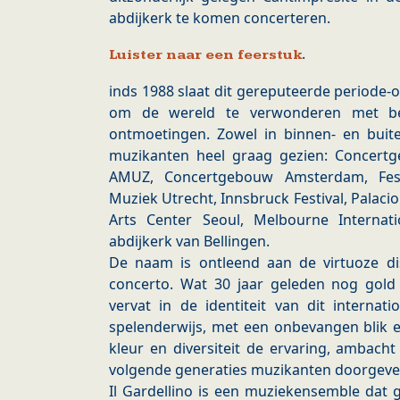
abdijkerk te komen concerteren.
.
Luister naar een feerstuk
inds 1988 slaat dit gereputeerde periode-or
om de wereld te verwonderen met bez
ontmoetingen. Zowel in binnen- en buit
muzikanten heel graag gezien: Concert
AMUZ, Concertgebouw Amsterdam, Festi
Muziek Utrecht, Innsbruck Festival, Palacio 
Arts Center Seoul, Melbourne Internat
abdijkerk van Bellingen.
De naam is ontleend aan de virtuoze dist
concerto. Wat 30 jaar geleden nog gold 
vervat in de identiteit van dit internat
spelenderwijs, met een onbevangen blik
kleur en diversiteit de ervaring, ambach
volgende generaties muzikanten doorgeve
Il Gardellino is een muziekensemble dat g