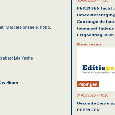
02/04/2026 - 11:25
PEPINGEN lacht 
toneelverenigin
Cantimpe de lent
pet, Marcel Ponseele, hobo,
tegemoet tijdens
Erfgoeddag 2026
Meer lezen
e
ontrabas: Léa Yeche
GS welkom
Pepingen
31/03/2026 - 18:20
Gezonde Lente in
PEPINGEN