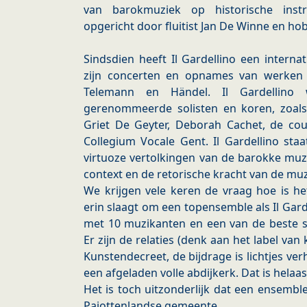
van barokmuziek op historische ins
opgericht door fluitist Jan De Winne en ho
Sindsdien heeft Il Gardellino een intern
zijn concerten en opnames van werken 
Telemann en Händel. Il Gardellino
gerenommeerde solisten en koren, zoal
Griet De Geyter, Deborah Cachet, de cou
Collegium Vocale Gent. Il Gardellino sta
virtuoze vertolkingen van de barokke muzie
context en de retorische kracht van de muz
We krijgen vele keren de vraag hoe is he
erin slaagt om een topensemble als Il Garde
met 10 muzikanten en een van de beste 
Er zijn de relaties (denk aan het label van 
Kunstendecreet, de bijdrage is lichtjes v
een afgeladen volle abdijkerk. Dat is helaas
Het is toch uitzonderlijk dat een ensemble
Pajottenlandse gemeente.