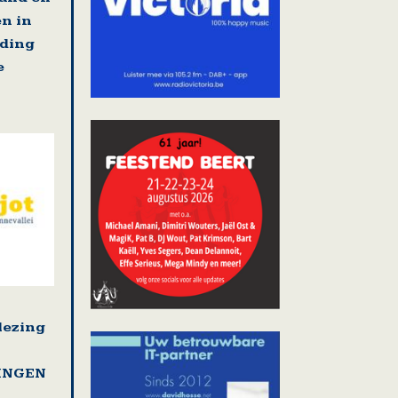
en in
jding
e
lezing
LINGEN