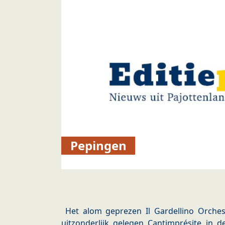
Pepingen
Het alom geprezen Il Gardellino Orche
uitzonderlijk gelegen Cantimprésite in d