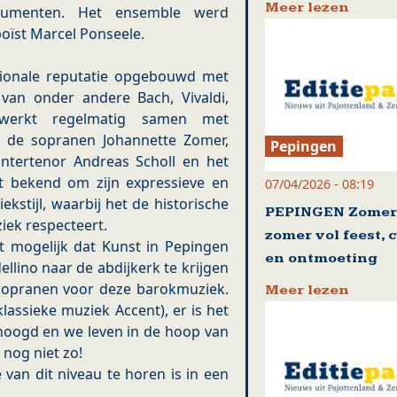
Meer lezen
trumenten. Het ensemble werd
boïst Marcel Ponseele.
ationale reputatie opgebouwd met
van onder andere Bach, Vivaldi,
 werkt regelmatig samen met
s de sopranen Johannette Zomer,
Pepingen
ntertenor Andreas Scholl en het
at bekend om zijn expressieve en
07/04/2026 - 08:19
kstijl, waarbij het de historische
PEPINGEN Zomert
iek respecteert.
zomer vol feest, 
t mogelijk dat Kunst in Pepingen
en ontmoeting
llino naar de abdijkerk te krijgen
sopranen voor deze barokmuziek.
Meer lezen
klassieke muziek Accent), er is het
erhoogd en we leven in de hoop van
 nog niet zo!
 van dit niveau te horen is in een