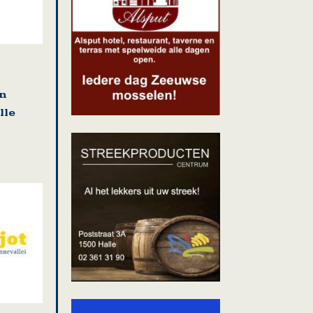
en
lle