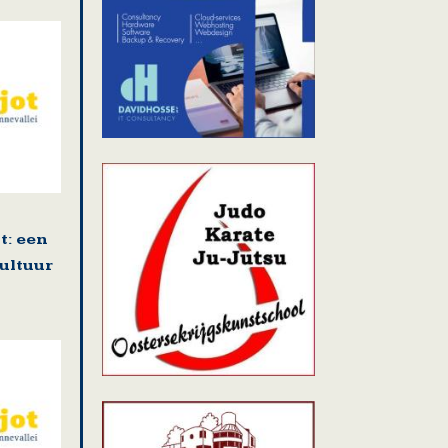
: een
cultuur