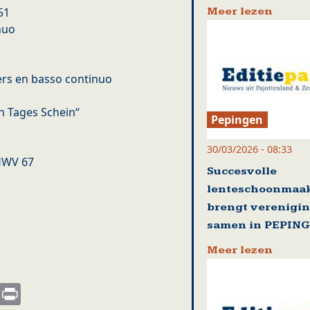
Meer lezen
51
nuo
kers en basso continuo
n Tages Schein“
Pepingen
30/03/2026 - 08:33
 HWV 67
Succesvolle
lenteschoonmaak
brengt verenigi
samen in PEPIN
Meer lezen
s
nkedIn
Email
Print