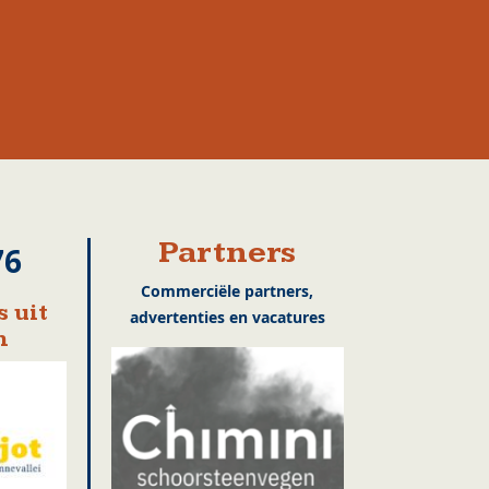
Partners
76
Commerciële partners,
 uit
advertenties en vacatures
n