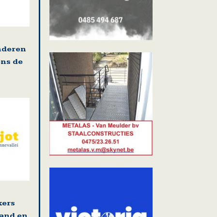
nderen
ens de
kers
land en