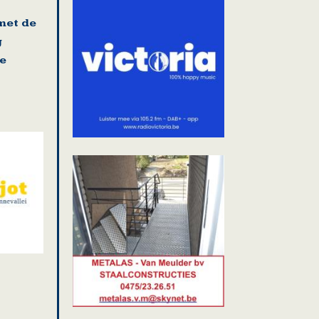
met de
g
e