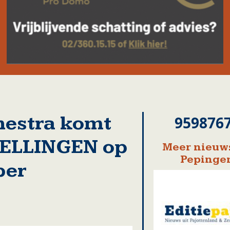
chestra komt
959876
 BELLINGEN op
Meer nieuws
Pepinge
ber