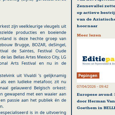
Zennevallei zett
op actieve bestri
van de Aziatisch
kest zijn veelkleurige vleugels uit
hoornaar
ielde producties en boeiende
Meer lezen
enland is deze hechte groep van
gebouw Brugge, BOZAR, deSingel,
val de Saintes, Festival Oude
de las Bellas Artes Mexico City, LG
ional Arts Festival en nu in de
Pepingen
elvink uit Vivaldi ’s gelijknamig
als een ludieke metafoor, zit nu
07/04/2026 - 09:42
ionaal gelauwerd Belgisch orkest:
 en gewapend met een waaier aan
Europese avond: 
t en passie aan het publiek én de
door Herman Van
n.
Goethem in BEL
especialiseerd is in de uitvoering