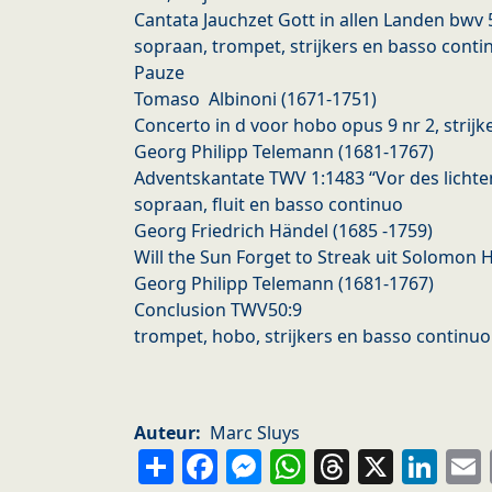
Cantata Jauchzet Gott in allen Landen bwv 
sopraan, trompet, strijkers en basso conti
Pauze
Tomaso Albinoni (1671-1751)
Concerto in d voor hobo opus 9 nr 2, strij
Georg Philipp Telemann (1681-1767)
Adventskantate TWV 1:1483 “Vor des lichte
sopraan, fluit en basso continuo
Georg Friedrich Händel (1685 -1759)
Will the Sun Forget to Streak uit Solomon
Georg Philipp Telemann (1681-1767)
Conclusion TWV50:9
trompet, hobo, strijkers en basso continuo
Auteur
Marc Sluys
Share
Facebook
Messenger
WhatsApp
Thread
X
Li