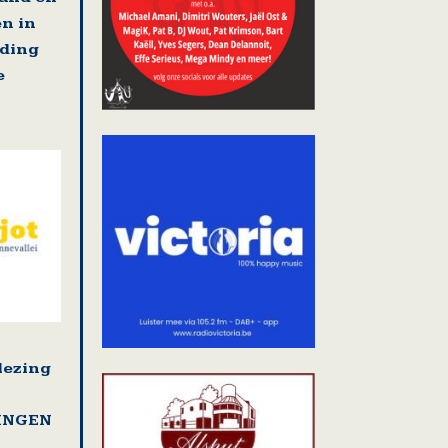
en in
jding
e
lezing
LINGEN