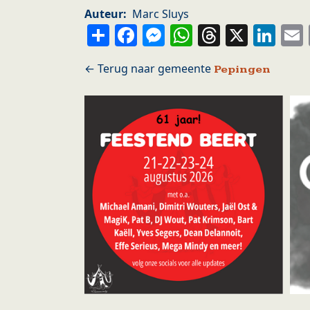
Auteur
Marc Sluys
Share
Facebook
Messenger
WhatsApp
Thread
X
Li
Pepingen