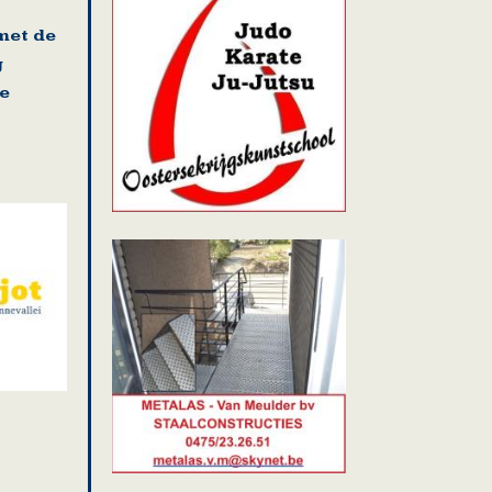
met de
g
e