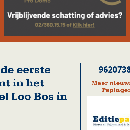
de eerste
962073
t in het
Meer nieuws
Pepinge
l Loo Bos in