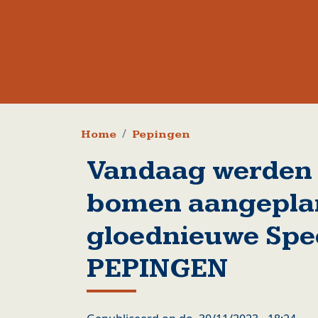
Kruimelpad
Home
Pepingen
Vandaag werden 
bomen aangeplan
gloednieuwe Spee
PEPINGEN