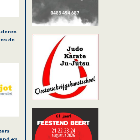
nderen
ens de
kers
land en