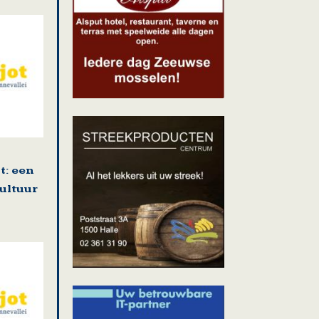
: een
cultuur