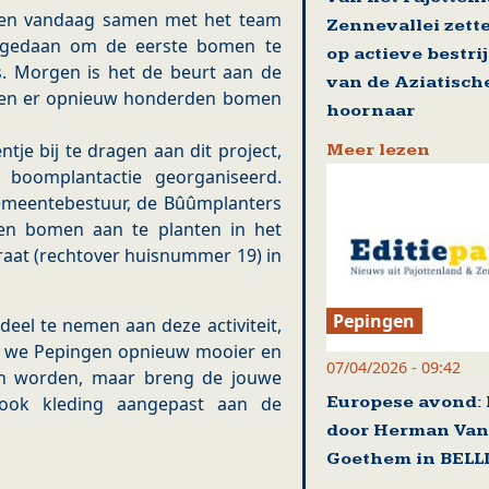
bben vandaag samen met het team
Zennevallei zett
t gedaan om de eerste bomen te
op actieve bestri
s. Morgen is het de beurt aan de
van de Aziatisch
zullen er opnieuw honderden bomen
hoornaar
tje bij te dragen aan dit project,
Meer lezen
boomplantactie georganiseerd.
emeentebestuur, de Bûûmplanters
ren bomen aan te planten in het
traat (rechtover huisnummer 19) in
Pepingen
eel te nemen aan deze activiteit,
n we Pepingen opnieuw mooier en
07/04/2026 - 09:42
ien worden, maar breng de jouwe
Europese avond: 
 ook kleding aangepast aan de
door Herman Van
Goethem in BEL