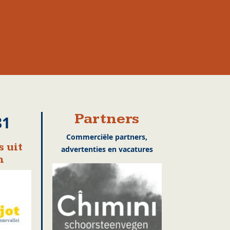
Partners
81
Commerciële partners,
 uit
advertenties en vacatures
n