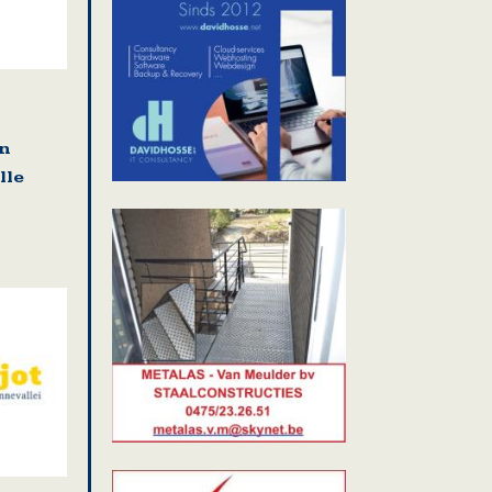
en
lle