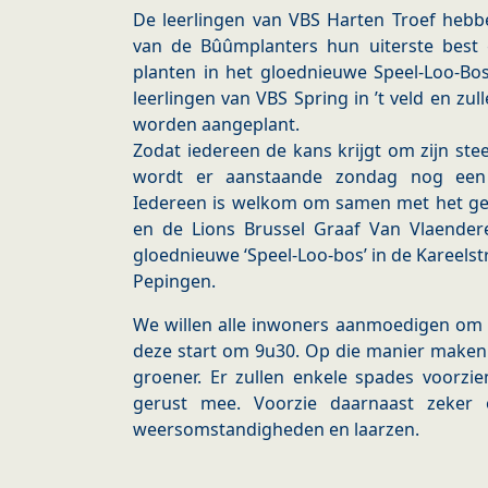
De leerlingen van VBS Harten Troef he
van de Bûûmplanters hun uiterste bes
planten in het gloednieuwe Speel-Loo-Bo
leerlingen van VBS Spring in ’t veld en 
worden aangeplant.
Zodat iedereen de kans krijgt om zijn steen
wordt er aanstaande zondag nog een 
Iedereen is welkom om samen met het g
en de Lions Brussel Graaf Van Vlaende
gloednieuwe ‘Speel-Loo-bos’ in de Kareels
Pepingen.
We willen alle inwoners aanmoedigen om d
deze start om 9u30. Op die manier make
groener. Er zullen enkele spades voorz
gerust mee. Voorzie daarnaast zeker
weersomstandigheden en laarzen.