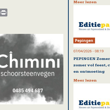
Meer lezen
s
nkedIn
Email
Print
Pepingen
07/04/2026 - 08:19
PEPINGEN Zomert
zomer vol feest, 
en ontmoeting
Meer lezen