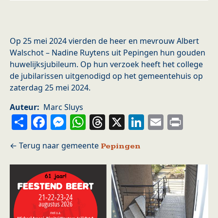
Op 25 mei 2024 vierden de heer en mevrouw Albert
Walschot – Nadine Ruytens uit Pepingen hun gouden
huwelijksjubileum. Op hun verzoek heeft het college
de jubilarissen uitgenodigd op het gemeentehuis op
zaterdag 25 mei 2024.
Auteur
Marc Sluys
Share
Facebook
Messenger
WhatsApp
Threads
X
LinkedIn
Email
Prin
Pepingen