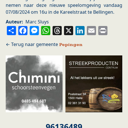
nemen naar deze nieuwe speelomgeving vandaag
07/08/2024 om 16u in de Kareelstraat te Bellingen.
Auteur
Marc Sluys
Share
Facebook
Messenger
WhatsApp
Threads
X
LinkedIn
Email
Prin
Pepingen
96136489