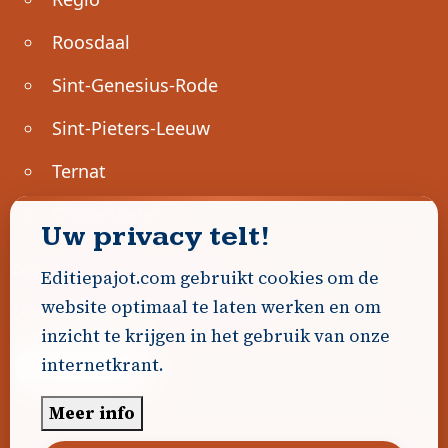
Roosdaal
Sint-Genesius-Rode
Sint-Pieters-Leeuw
Ternat
Ondernemen
Uw privacy telt!
Geen advertenties gevonden.
Editiepajot.com gebruikt cookies om de
website optimaal te laten werken en om
Uw advertentie hier? Contacteer ons!
inzicht te krijgen in het gebruik van onze
internetkrant.
Word Partner!
Meer info