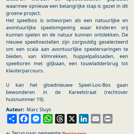
waarmee opnieuw een belangrijke stap is gezet in dit
groene project.
Het speelbos is ontworpen als een natuurlijke en
avontuurlijke speelomgeving waar kinderen vrij
kunnen spelen en de natuur kunnen ontdekken. De
nieuwe speeltoestellen zijn zorgvuldig geselecteerd
om een scala aan avontuurlijke speelervaringen te
bieden, van klimrekken, huppelpalissaden, een
speeltoren met glijbaan, een touwladderbrug tot
klauterparcours.
U kan het gloednieuwe Speel-Loo-Bos gaan
bewonderen in de Kareelstraat (rechtover
huisnummer 19).
Auteur
Marc Sluys
Share
Facebook
Messenger
WhatsApp
Threads
X
LinkedIn
Email
Prin
Pepingen