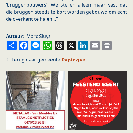
‘bruggenbouwers’. We stellen alleen maar vast dat
die bruggen steeds te kort worden gebouwd om echt
de overkant te halen…”
Auteur
Marc Sluys
Share
Facebook
Messenger
WhatsApp
Threads
X
LinkedIn
Email
Prin
Pepingen