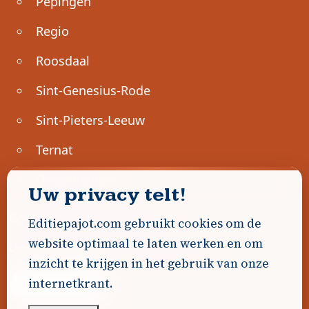
Pepingen
Regio
Roosdaal
Sint-Genesius-Rode
Sint-Pieters-Leeuw
Ternat
Ondernemen
Uw privacy telt!
Geen advertenties gevonden.
Editiepajot.com gebruikt cookies om de
website optimaal te laten werken en om
Uw advertentie hier? Contacteer ons!
inzicht te krijgen in het gebruik van onze
internetkrant.
Word Partner!