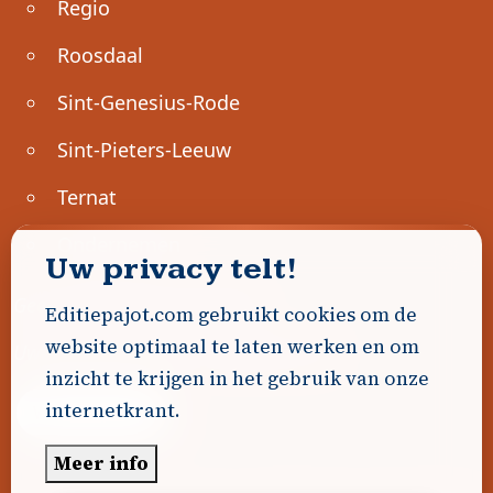
Regio
Roosdaal
Sint-Genesius-Rode
Sint-Pieters-Leeuw
Ternat
Ondernemen
Uw privacy telt!
Geen advertenties gevonden.
Editiepajot.com gebruikt cookies om de
website optimaal te laten werken en om
Uw advertentie hier? Contacteer ons!
inzicht te krijgen in het gebruik van onze
internetkrant.
Word Partner!
Meer info