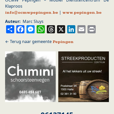
OCMW Pepingen – Mobiel Dienstencentrum De
Klaproos
|
info@ocmwpepingen.be
www.pepingen.be
Auteur
Marc Sluys
Share
Facebook
Messenger
WhatsApp
Threads
X
LinkedIn
Email
Prin
Pepingen