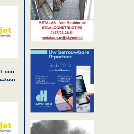
: een
cultuur