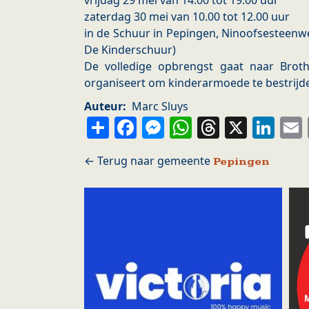
vrijdag 29 mei van 14.00 tot 19.00 uur
zaterdag 30 mei van 10.00 tot 12.00 uur
in de Schuur in Pepingen, Ninoofsesteenw
De Kinderschuur)
De volledige opbrengst gaat naar Brother
organiseert om kinderarmoede te bestrijd
Auteur
Marc Sluys
Share
Facebook
Messenger
WhatsApp
Thread
X
Li
Pepingen