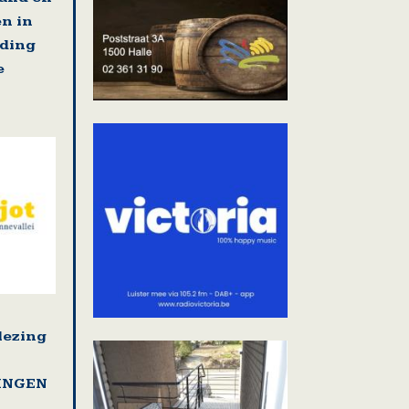
en in
jding
e
lezing
LINGEN