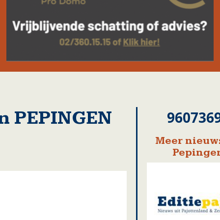
in PEPINGEN
960736
Meer nieuws
Pepinge