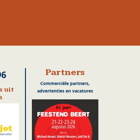
Partners
96
Commerciële partners,
 uit
advertenties en vacatures
n