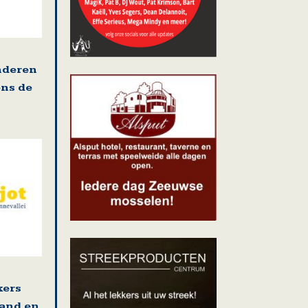
nderen
ens de
kers
land en