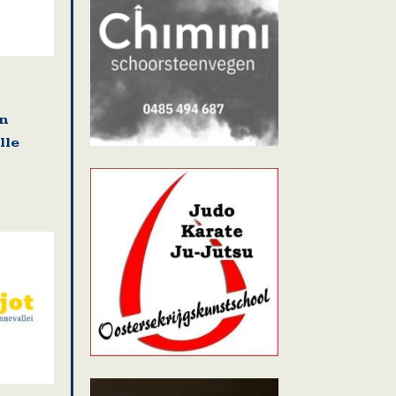
en
lle