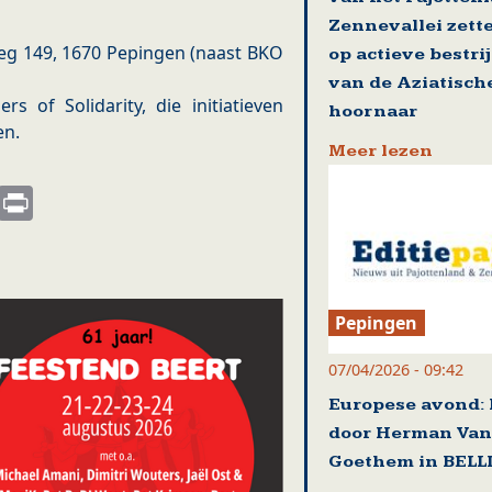
Zennevallei zett
eg 149, 1670 Pepingen (naast BKO
op actieve bestri
van de Aziatisch
s of Solidarity, die initiatieven
hoornaar
en.
Meer lezen
s
nkedIn
Email
Print
Pepingen
07/04/2026 - 09:42
Europese avond: 
door Herman Van
Goethem in BEL