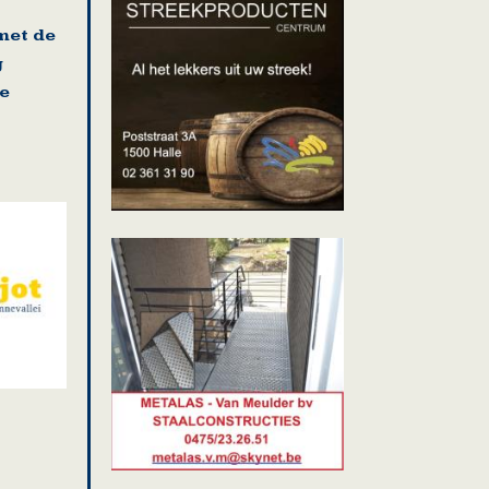
met de
g
e