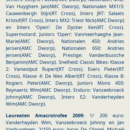
Van Huyghem Jan(AMC Dworp), Nationalen MX1/3:
Cauwenbergh Stijn(RT Cross), Inters JRT: Salaets
Kristof(RT Cross), Inters MX2: Triest Nick(AMC Dworp)
en Inters ‘Open’: De Dycker Ken(RT Cross).
Supermotard: Juniors ‘Open’: Vanmeerhaeghe Jean-
Marie(AMC Dworp), Nationalen 450: Andries
Jeroen(AMC Dworp), Nationalen 650: Andries
Jeroen(AMC Dworp), Prestige: Vandenbussche
Benjamin(AMC Dworp). Snelheid: Classic Bikes: Klasse
2: Vanwolput Rupert(RT Cross), Evers Pieter(RT
Cross), Klasse 4: De Nies Albert(RT Cross), Klasse 8:
Rogiers Peter(AMC Dworp), Juniors Mono 450:
Reynaerts Wim(AMC Dworp). Enduro: Vanzeebroeck
Johnny(AMC Dworp), Inters E2: Vanderheyden
Wim(AMC Dworp).
Laureaten Amacrotrofee 2009:
1/ 200 euro:
Vanderheyden Wim, Vanzeebroeck Johnny en Jan
Vanhuyghem. 2/150 euro: Jonas De Clippel, Michaël