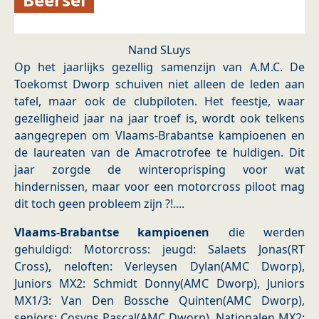
Nand SLuys
Op het jaarlijks gezellig samenzijn van A.M.C. De
Toekomst Dworp schuiven niet alleen de leden aan
tafel, maar ook de clubpiloten. Het feestje, waar
gezelligheid jaar na jaar troef is, wordt ook telkens
aangegrepen om Vlaams-Brabantse kampioenen en
de laureaten van de Amacrotrofee te huldigen. Dit
jaar zorgde de winteroprisping voor wat
hindernissen, maar voor een motorcross piloot mag
dit toch geen probleem zijn ?!....
Vlaams-Brabantse kampioenen
die werden
gehuldigd: Motorcross: jeugd: Salaets Jonas(RT
Cross), neloften: Verleysen Dylan(AMC Dworp),
Juniors MX2: Schmidt Donny(AMC Dworp), Juniors
MX1/3: Van Den Bossche Quinten(AMC Dworp),
seniors: Cosyns Pascal(AMC Dworp), Nationalen MX2: