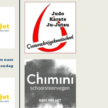
m naar
zondag