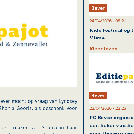
Bever
24/04/2026 - 08:21
Kids Festival op 
Viane
Meer lezen
Bever
Bever, mocht op vraag van Lyndsey
 Shania Gooris, als geschenk voor
22/04/2026 - 22:23
PC Bever organis
een Beker van Be
lderij maken van Shania in haar
voor Damesploeg