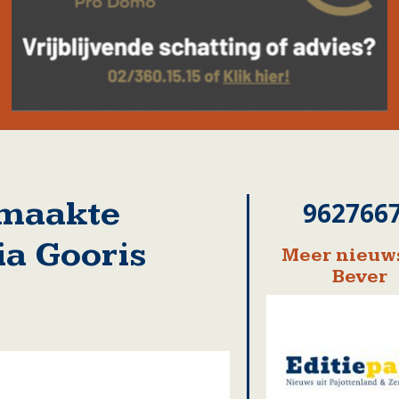
 maakte
962766
ia Gooris
Meer nieuws
Bever