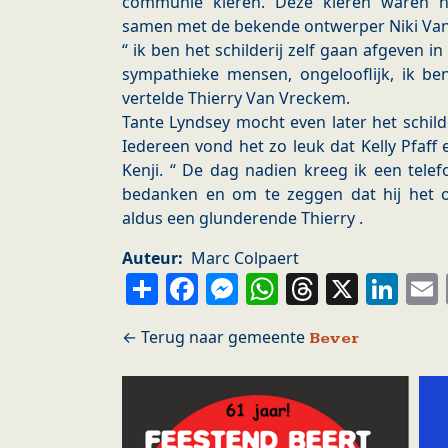
communie kleren. Deze kleren waren n
samen met de bekende ontwerper Niki Van
“ ik ben het schilderij zelf gaan afgeven in
sympathieke mensen, ongelooflijk, ik be
vertelde Thierry Van Vreckem.
Tante Lyndsey mocht even later het schild
Iedereen vond het zo leuk dat Kelly Pfaff 
Kenji. “ De dag nadien kreeg ik een tel
bedanken en om te zeggen dat hij het o
aldus een glunderende Thierry .
Auteur
Marc Colpaert
Share
Facebook
Messenger
WhatsApp
Thread
X
Li
Bever