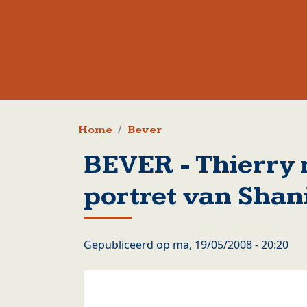
Kruimelpad
Home
Bever
BEVER - Thierry
portret van Shan
Gepubliceerd op
ma, 19/05/2008 - 20:20