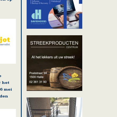
e
r het
16 mei
rden