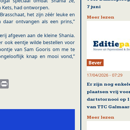
ogal speciaal omdat Shania ze,
7 juni
 Kets, had ontworpen.
 Brasschaat, het zijn zéér leuke en
Meer lezen
n daar ontvangen als een prins,”
erij afgeven aan de kleine Shania.
er ook eentje wilde bestellen voor
efoontje van Sam Gooris om me te
ngelooflijk knap en mooi vond,”
Bever
17/04/2026 - 07:29
s
nkedIn
Email
Print
Er zijn nog enkel
plaatsen vrij voo
dartstornooi op 
van TTC Galmaa
Meer lezen