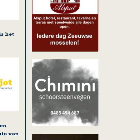
is het
 en
uin van