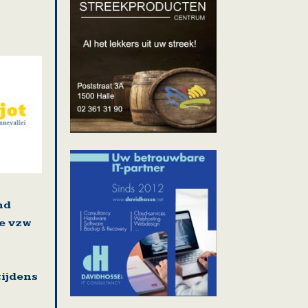
n
nd
e vzw
ijdens