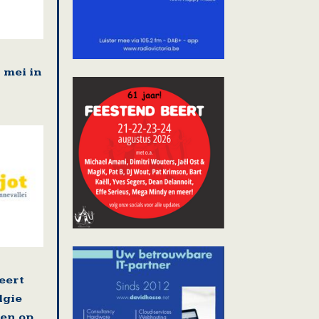
1 mei in
eert
lgie
en op