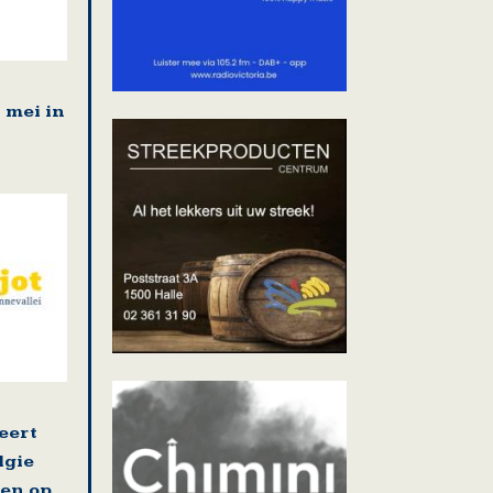
1 mei in
eert
lgie
en op