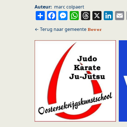
Auteur
marc colpaert
Share
Facebook
Messenger
WhatsApp
Thread
X
Li
Bever