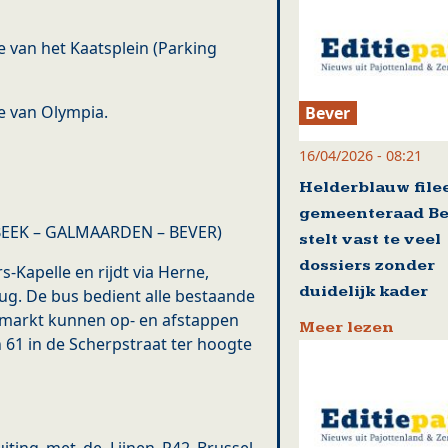
e van het Kaatsplein (Parking
te van Olympia.
Bever
16/04/2026 - 08:21
Helderblauw file
gemeenteraad Be
BEEK – GALMAARDEN – BEVER)
stelt vast te veel
dossiers zonder
s-Kapelle en rijdt via Herne,
duidelijk kader
ug. De bus bedient alle bestaande
aarmarkt kunnen op- en afstappen
Meer lezen
 61 in de Scherpstraat ter hoogte