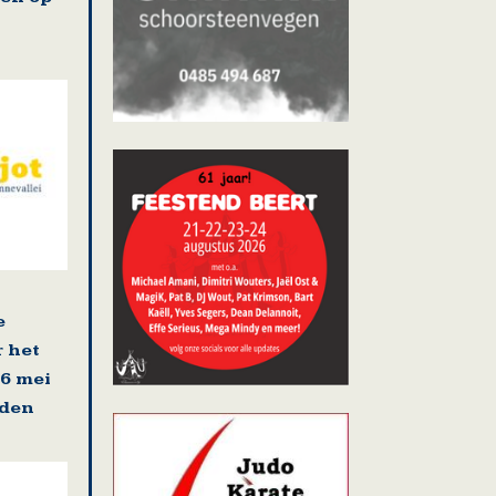
e
r het
16 mei
rden