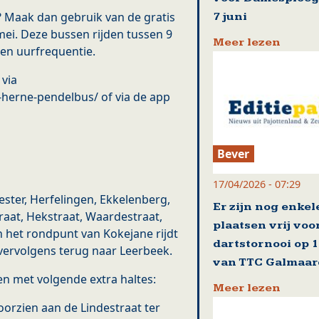
? Maak dan gebruik van de gratis
7 juni
ei. Deze bussen rijden tussen 9
Meer lezen
een uurfrequentie.
 via
-herne-pendelbus/ of via de app
Bever
17/04/2026 - 07:29
Kester, Herfelingen, Ekkelenberg,
Er zijn nog enkel
aat, Hekstraat, Waardestraat,
plaatsen vrij voo
 het rondpunt van Kokejane rijdt
dartstornooi op 
ervolgens terug naar Leerbeek.
van TTC Galmaa
en met volgende extra haltes:
Meer lezen
voorzien aan de Lindestraat ter