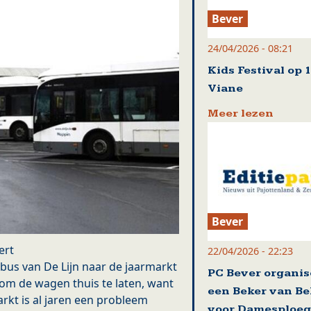
Bever
24/04/2026 - 08:21
Kids Festival op 
Viane
Meer lezen
Bever
ert
22/04/2026 - 22:23
us van De Lijn naar de jaarmarkt
PC Bever organis
 om de wagen thuis te laten, want
een Beker van Be
arkt is al jaren een probleem
voor Damesploeg