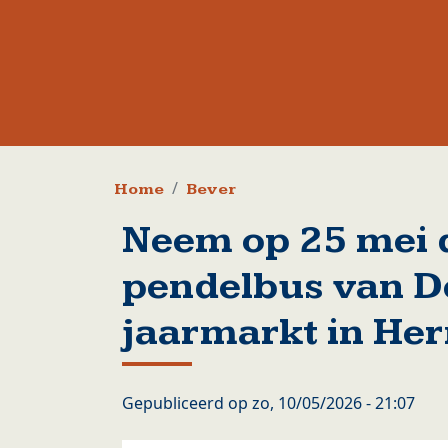
Kruimelpad
Home
Bever
Neem op 25 mei d
pendelbus van De
jaarmarkt in He
Gepubliceerd op
zo, 10/05/2026 - 21:07