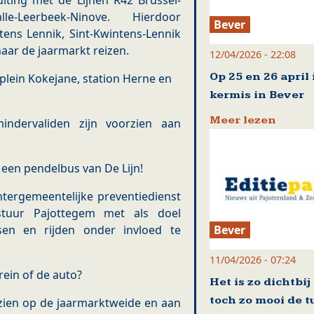
uiting met de Lijnen R42 Brussel-
lle-Leerbeek-Ninove. Hierdoor
Bever
ens Lennik, Sint-Kwintens-Lennik
aar de jaarmarkt reizen.
12/04/2026 - 22:08
Op 25 en 26 april 
plein Kokejane, station Herne en
kermis in Bever
Meer lezen
indervaliden zijn voorzien aan
 een pendelbus van De Lijn!
ntergemeentelijke preventiedienst
stuur Pajottegem met als doel
Bever
sen en rijden onder invloed te
11/04/2026 - 07:24
rein of de auto?
Het is zo dichtbij
toch zo mooi de t
orzien op de jaarmarktweide en aan