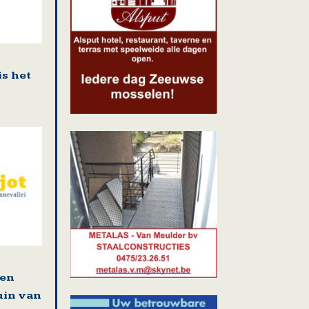
is het
 en
uin van