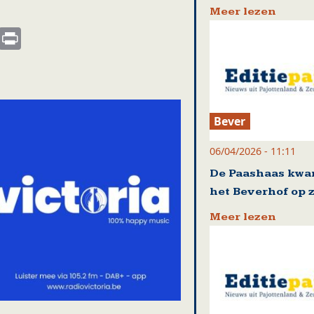
Meer lezen
s
nkedIn
Email
Print
Bever
06/04/2026 - 11:11
De Paashaas kwa
het Beverhof op 
Meer lezen