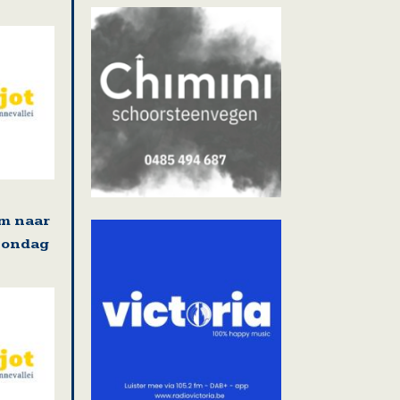
m naar
zondag