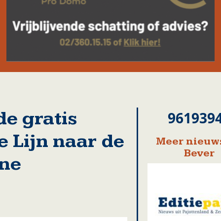
e gratis
961939
 Lijn naar de
Meer nieuws
Bever
rne