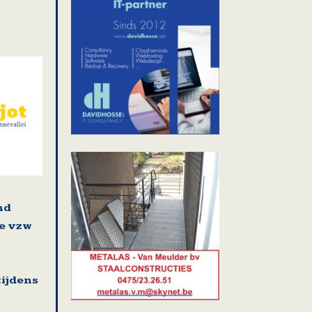
n
nd
e vzw
ijdens