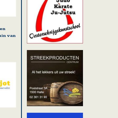
 en
uin van
n