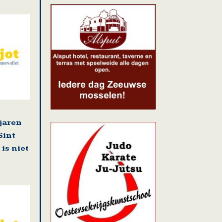
 jaren
Sint
is niet