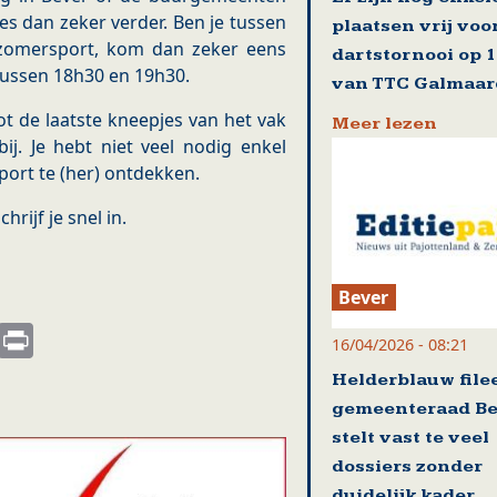
s dan zeker verder. Ben je tussen
plaatsen vrij voo
 zomersport, kom dan zeker eens
dartstornooi op 
tussen 18h30 en 19h30.
van TTC Galmaa
tot de laatste kneepjes van het vak
Meer lezen
j. Je hebt niet veel nodig enkel
ort te (her) ontdekken.
rijf je snel in.
Bever
s
nkedIn
Email
Print
16/04/2026 - 08:21
Helderblauw file
gemeenteraad Be
stelt vast te veel
dossiers zonder
duidelijk kader