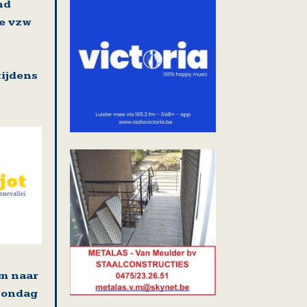
nd
e vzw
ijdens
m naar
zondag