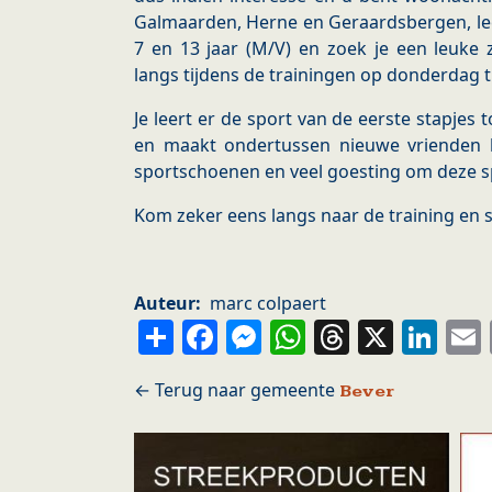
Galmaarden, Herne en Geraardsbergen, lee
7 en 13 jaar (M/V) en zoek je een leuke
langs tijdens de trainingen op donderdag 
Je leert er de sport van de eerste stapjes 
en maakt ondertussen nieuwe vrienden bi
sportschoenen en veel goesting om deze sp
Kom zeker eens langs naar de training en sch
Auteur
marc colpaert
Share
Facebook
Messenger
WhatsApp
Thread
X
Li
Bever