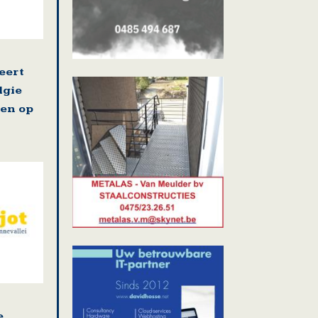
eert
lgie
en op
e