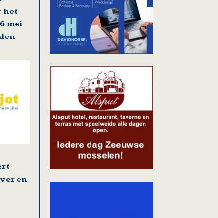
r het
16 mei
rden
ert
ver en