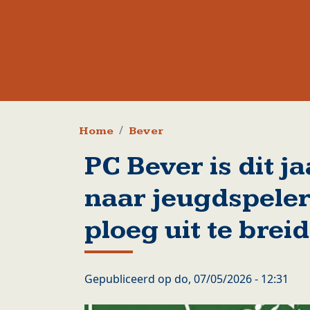
Kruimelpad
Home
Bever
PC Bever is dit j
naar jeugdspele
ploeg uit te brei
Gepubliceerd op
do, 07/05/2026 - 12:31