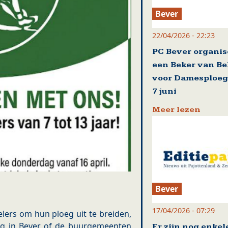
Bever
22/04/2026 - 22:23
PC Bever organis
een Beker van Be
voor Damesploeg
7 juni
Meer lezen
Bever
17/04/2026 - 07:29
elers om hun ploeg uit te breiden,
ig in Bever of de buurgemeenten
Er zijn nog enkel