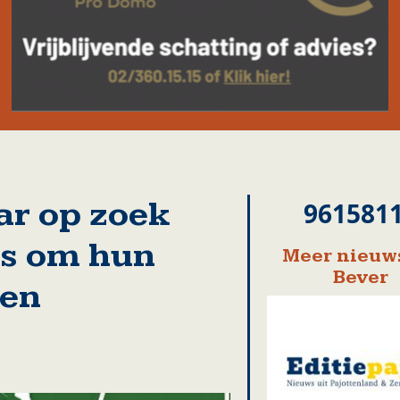
aar op zoek
961581
rs om hun
Meer nieuws
Bever
den