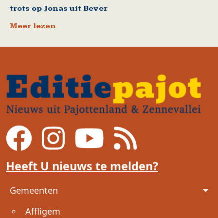
trots op Jonas uit Bever
Meer lezen
Heeft U nieuws te melden?
Voet
Gemeenten
Affligem