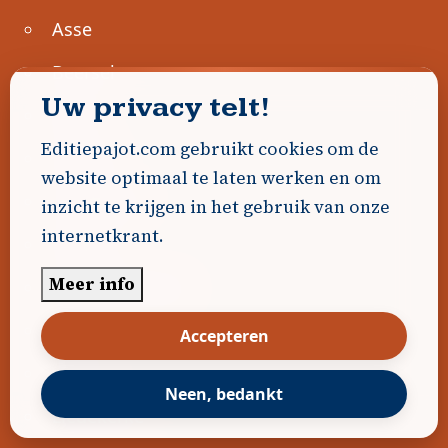
Asse
Beersel
Uw privacy telt!
Bever
Editiepajot.com gebruikt cookies om de
Dilbeek
website optimaal te laten werken en om
Drogenbos
inzicht te krijgen in het gebruik van onze
internetkrant.
Edingen
Meer info
Geraardsbergen
Halle
Accepteren
Lennik
Neen, bedankt
Liedekerke