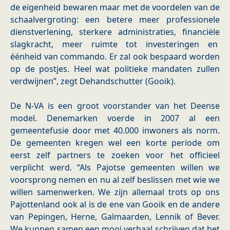
de eigenheid bewaren maar met de voordelen van de
schaalvergroting: een betere meer professionele
dienstverlening, sterkere administraties, financiële
slagkracht, meer ruimte tot investeringen en
éénheid van commando. Er zal ook bespaard worden
op de postjes. Heel wat politieke mandaten zullen
verdwijnen”, zegt Dehandschutter (Gooik).
De N-VA is een groot voorstander van het Deense
model. Denemarken voerde in 2007 al een
gemeentefusie door met 40.000 inwoners als norm.
De gemeenten kregen wel een korte periode om
eerst zelf partners te zoeken voor het officieel
verplicht werd. “Als Pajotse gemeenten willen we
voorsprong nemen en nu al zelf beslissen met wie we
willen samenwerken. We zijn allemaal trots op ons
Pajottenland ook al is de ene van Gooik en de andere
van Pepingen, Herne, Galmaarden, Lennik of Bever.
We kunnen samen een mooi verhaal schrijven dat het