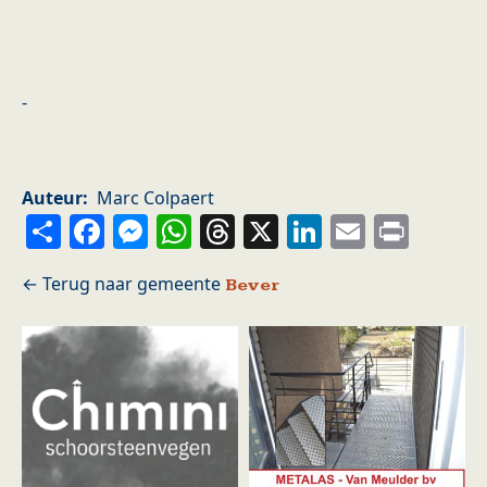
-
Auteur
Marc Colpaert
Share
Facebook
Messenger
WhatsApp
Threads
X
LinkedIn
Email
Prin
Bever