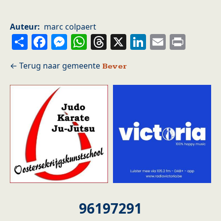
Auteur
marc colpaert
Share
Facebook
Messenger
WhatsApp
Threads
X
LinkedIn
Email
Prin
Bever
96197291