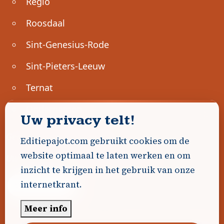
Regio
Roosdaal
Sint-Genesius-Rode
Sint-Pieters-Leeuw
Ternat
Ondernemen
Uw privacy telt!
Geen advertenties gevonden.
Editiepajot.com gebruikt cookies om de
website optimaal te laten werken en om
Uw advertentie hier? Contacteer ons!
inzicht te krijgen in het gebruik van onze
internetkrant.
Word Partner!
Meer info