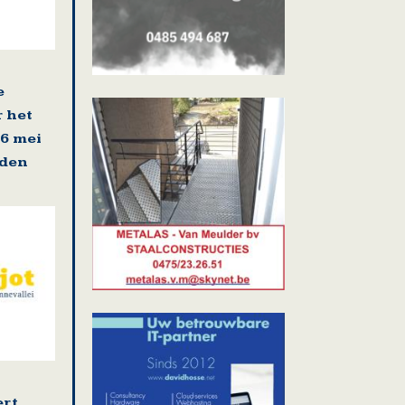
e
r het
16 mei
rden
ert