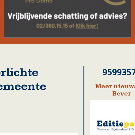
rlichte
959935
gemeente
Meer nieuws
Bever