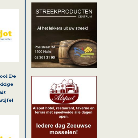
ool De
kkige
ait
wijfel