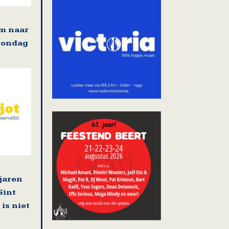
m naar
zondag
 jaren
Sint
is niet