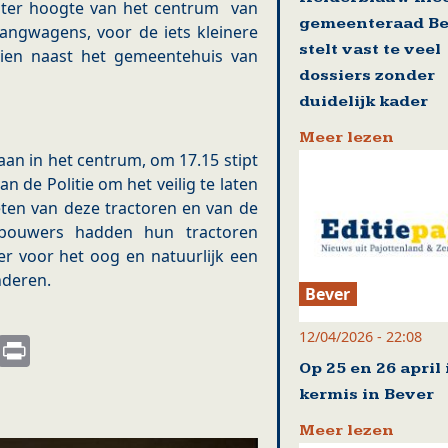
 ter hoogte van het centrum van
gemeenteraad Be
angwagens, voor de iets kleinere
stelt vast te veel
zien naast het gemeentehuis van
dossiers zonder
duidelijk kader
Meer lezen
an in het centrum, om 17.15 stipt
n de Politie om het veilig te laten
en van deze tractoren en van de
ndbouwers hadden hun tractoren
er voor het oog en natuurlijk een
nderen.
Bever
12/04/2026 - 22:08
s
nkedIn
Email
Print
Op 25 en 26 april 
kermis in Bever
Meer lezen