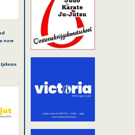
nd
e vzw
ijdens