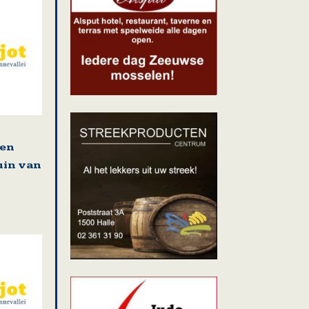
 en
uin van
n