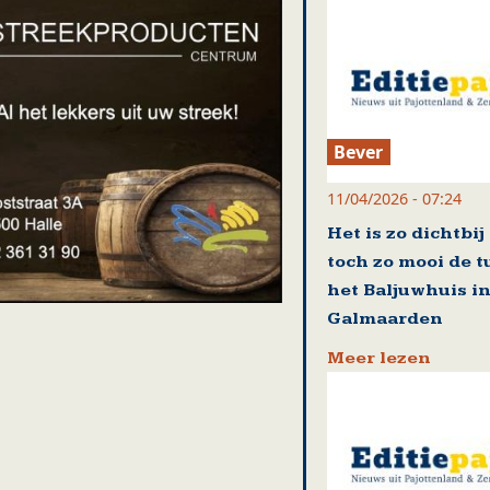
Bever
11/04/2026 - 07:24
Het is zo dichtbij
toch zo mooi de t
het Baljuwhuis i
Galmaarden
Meer lezen