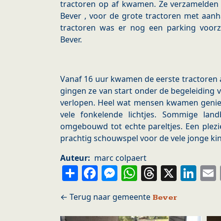
tractoren op af kwamen. Ze verzamelden
Bever , voor de grote tractoren met aanh
tractoren was er nog een parking voor
Bever.
Vanaf 16 uur kwamen de eerste tractoren a
gingen ze van start onder de begeleiding va
verlopen. Heel wat mensen kwamen geniet
vele fonkelende lichtjes. Sommige la
omgebouwd tot echte pareltjes. Een plezi
prachtig schouwspel voor de vele jonge ki
Auteur
marc colpaert
Share
Facebook
Messenger
WhatsApp
Thread
X
Li
Bever