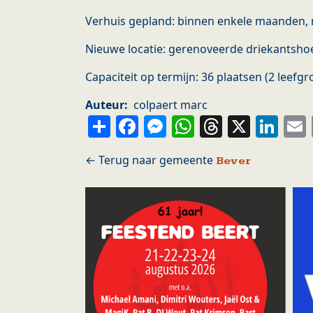
Verhuis gepland: binnen enkele maanden, r
Nieuwe locatie: gerenoveerde driekantsho
Capaciteit op termijn: 36 plaatsen (2 leef
Auteur
colpaert marc
Share
Facebook
Messenger
WhatsApp
Thread
X
Li
Bever