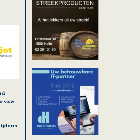
n
nd
e vzw
ijdens