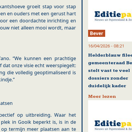
kantshoeve groeit stap voor stap
len en ouders met een gerust hart
voor een doordachte inrichting en
bouw niet alleen mooi wordt, maar
Bever
16/04/2026 - 08:21
Helderblauw file
Infano. “We kunnen een prachtige
gemeenteraad Be
 dat onze visie echt weerspiegelt:
stelt vast te veel
ng die volledig geoptimaliseerd is
dossiers zonder
indje.”
duidelijk kader
Meer lezen
aatsen
ectief op uitbreiding. Waar het
plek in Gooik beperkt is, is in de
 op termijn meer plaatsen aan te