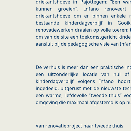
driekantshoeve in Pajottegem: “Een wa
kunnen groeien”. Infano renoveert 
driekantshoeve om er binnen enkele m
bestaande kinderdagverblijf in Go
renovatiewerken draaien op volle toeren: 
om van de site een toekomstgericht kinder
aansluit bij de pedagogische visie van Infa
De verhuis is meer dan een praktische in
een uitzonderlijke locatie van nul a
kinderdagverblijf volgens Infano hoor
ingedeeld, uitgerust met de nieuwste tec
een warme, liefdevolle “tweede thuis” voo
omgeving die maximaal afgestemd is op hu
Van renovatieproject naar tweede thuis