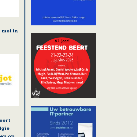
1 mei in
eert
lgie
en op