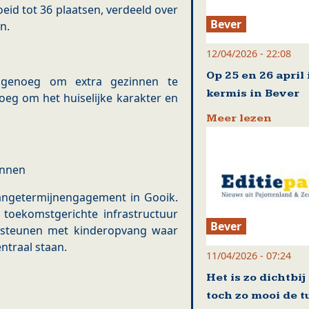
id tot 36 plaatsen, verdeeld over
Bever
n.
12/04/2026 - 22:08
Op 25 en 26 april 
 genoeg om extra gezinnen te
kermis in Bever
noeg om het huiselijke karakter en
Meer lezen
innen
 langetermijnengagement in Gooik.
, toekomstgerichte infrastructuur
Bever
ersteunen met kinderopvang waar
ntraal staan.
11/04/2026 - 07:24
Het is zo dichtbij
toch zo mooi de t