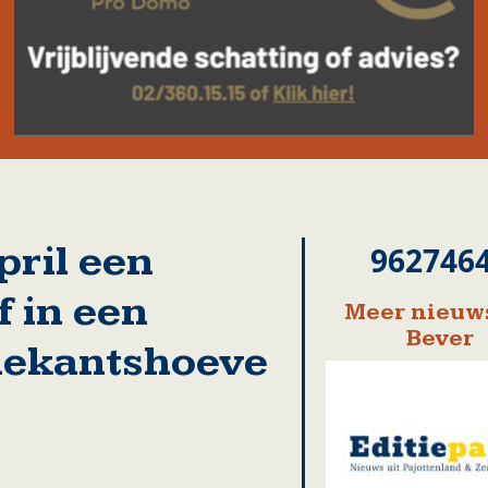
pril een
962746
f in een
Meer nieuws
Bever
iekantshoeve