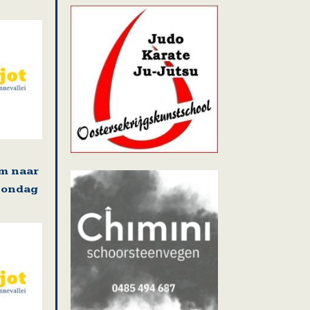
m naar
zondag