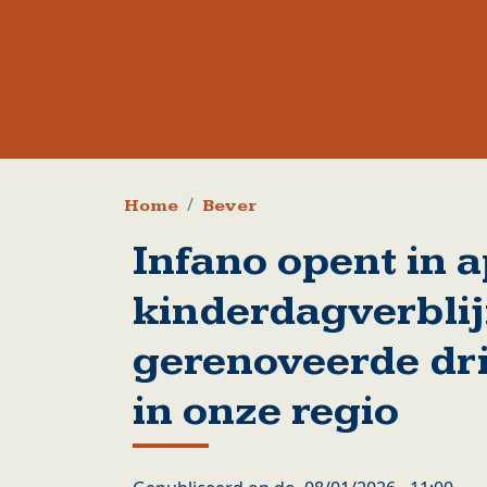
Kruimelpad
Home
Bever
Infano opent in a
kinderdagverblij
gerenoveerde dr
in onze regio