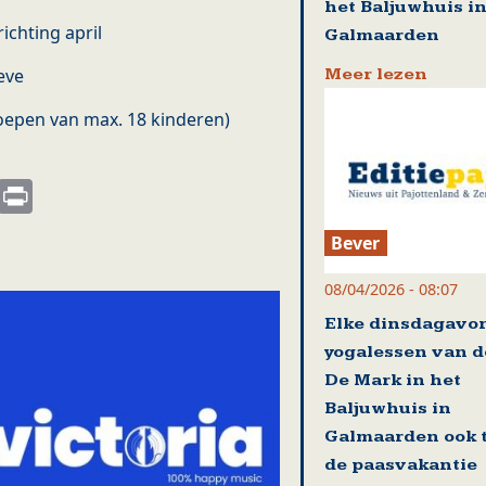
het Baljuwhuis i
ichting april
Galmaarden
Meer lezen
eve
groepen van max. 18 kinderen)
s
nkedIn
Email
Print
Bever
08/04/2026 - 08:07
Elke dinsdagavo
yogalessen van d
De Mark in het
Baljuwhuis in
Galmaarden ook t
de paasvakantie