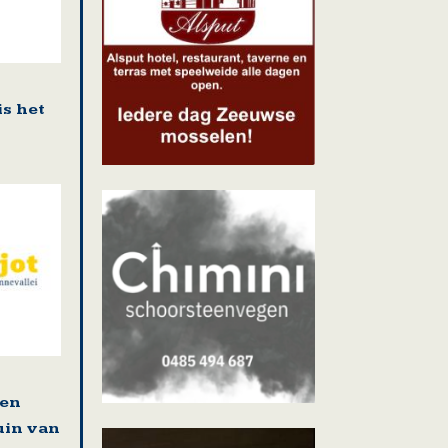
is het
 en
uin van