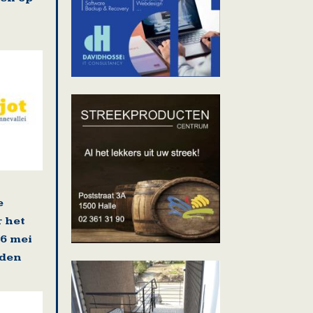
e
r het
16 mei
rden