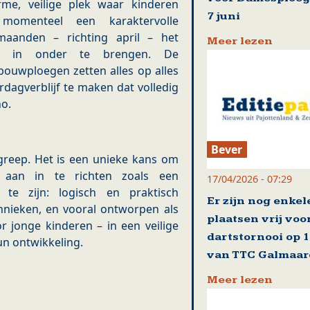
rme, veilige plek waar kinderen
7 juni
momenteel een karaktervolle
aanden – richting april – het
Meer lezen
oik in onder te brengen. De
bouwploegen zetten alles op alles
dagverblijf te maken dat volledig
no.
Bever
greep. Het is een unieke kans om
f aan in te richten zoals een
17/04/2026 - 07:29
t te zijn: logisch en praktisch
Er zijn nog enkel
hnieken, en vooral ontworpen als
plaatsen vrij voo
r jonge kinderen – in een veilige
dartstornooi op 
n ontwikkeling.
van TTC Galmaa
Meer lezen