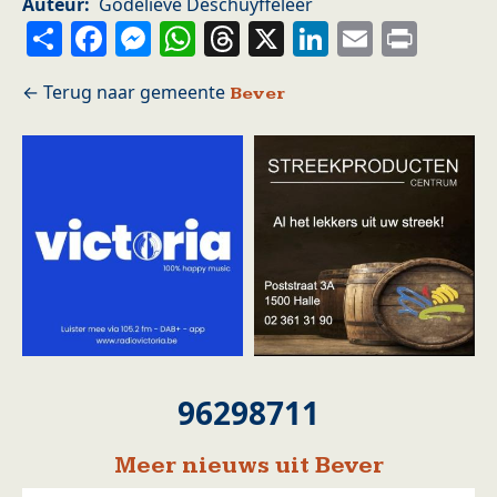
Auteur
Godelieve Deschuyffeleer
Share
Facebook
Messenger
WhatsApp
Threads
X
LinkedIn
Email
Prin
Bever
96298711
Meer nieuws uit Bever