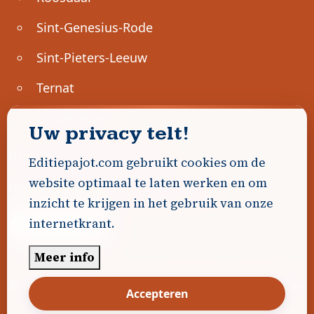
Sint-Genesius-Rode
Sint-Pieters-Leeuw
Ternat
Ondernemen
Uw privacy telt!
Geen advertenties gevonden.
Editiepajot.com gebruikt cookies om de
website optimaal te laten werken en om
Uw advertentie hier? Contacteer ons!
inzicht te krijgen in het gebruik van onze
internetkrant.
Word Partner!
Meer info
© 2026
Editiepajot.com
|
Algemene voorwaarden
Accepteren
|
Disclaimer
|
Privacybeleid
|
Cookiebeleid
|