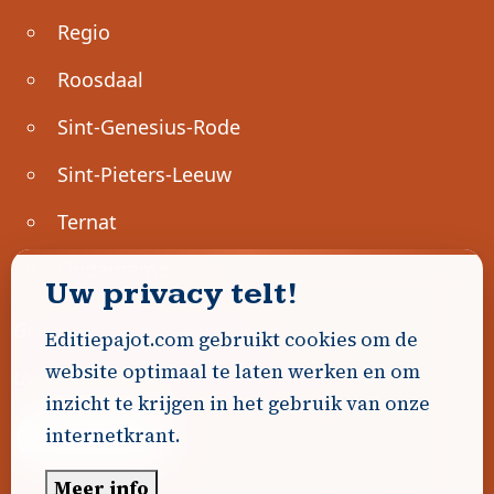
Regio
Roosdaal
Sint-Genesius-Rode
Sint-Pieters-Leeuw
Ternat
Ondernemen
Uw privacy telt!
Geen advertenties gevonden.
Editiepajot.com gebruikt cookies om de
website optimaal te laten werken en om
Uw advertentie hier? Contacteer ons!
inzicht te krijgen in het gebruik van onze
internetkrant.
Word Partner!
Meer info