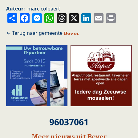
Auteur
marc colpaert
Share
Facebook
Messenger
WhatsApp
Threads
X
LinkedIn
Email
Prin
Bever
96037061
Meer nieuws uit Bever