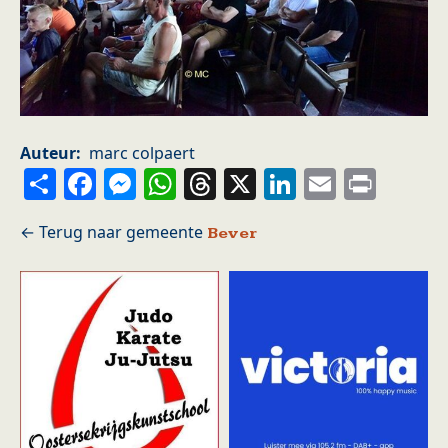
Auteur
marc colpaert
Share
Facebook
Messenger
WhatsApp
Threads
X
LinkedIn
Email
Prin
Bever