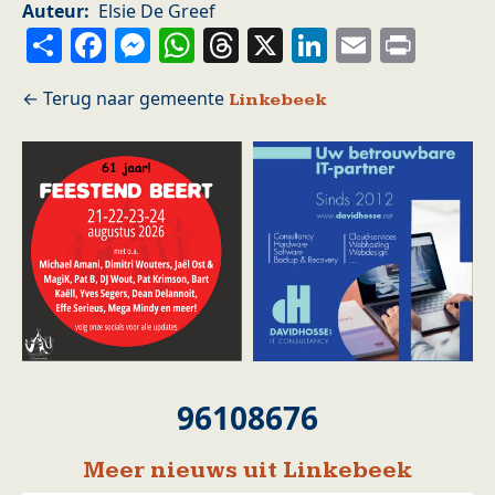
Auteur
Elsie De Greef
Share
Facebook
Messenger
WhatsApp
Threads
X
LinkedIn
Email
Prin
Linkebeek
96108676
Meer nieuws uit Linkebeek